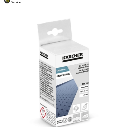
 submenu
Service