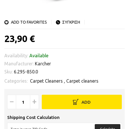
ADD TO FAVORITES
ΣΥΓΚΡΙΣΗ
23,90 €
Availability:
Available
Manufacturer:
Karcher
Sku:
6.295-850.0
Categories:
Carpet Cleaners
,
Carpet cleaners
−
+
ADD
Shipping Cost Calculation
Calculate