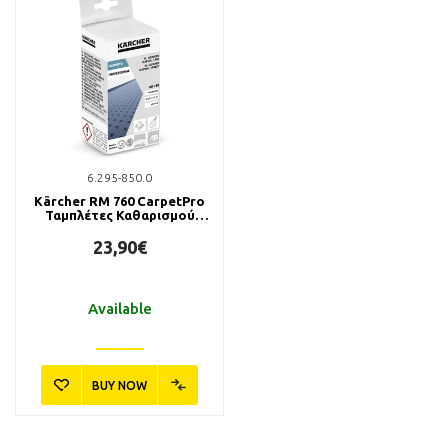
6.295-850.0
Kärcher RM 760 CarpetPro
Ταμπλέτες Καθαρισμού
Χαλιών (16 τμχ.)
23,90€
Available
BUY NOW