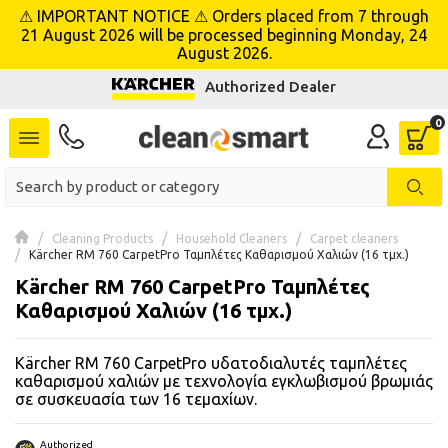
⚠ IMPORTANT NOTICE ⚠ Orders placed from 7 through
se menu
21 August 2026 will be processed beginning Monday, 24
August 2026.
Authorized Dealer
 submenu
 submenu
 submenu
 submenu
Cleaning Products
Household Cleaners
Carpet cleaners
Kärcher RM 760 CarpetPro Ταμπλέτες Καθαρισμού Χαλιών (16 τμχ.)
Kärcher RM 760 CarpetPro Ταμπλέτες
 submenu
Καθαρισμού Χαλιών (16 τμχ.)
 submenu
Kärcher RM 760 CarpetPro υδατοδιαλυτές ταμπλέτες
 submenu
καθαρισμού χαλιών με τεχνολογία εγκλωβισμού βρωμιάς
σε συσκευασία των 16 τεμαχίων.
 submenu
Authorized