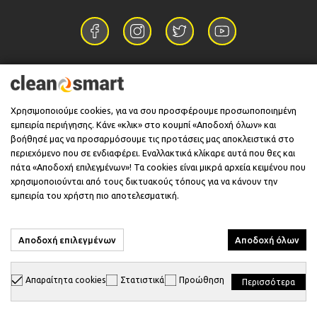
Επικοινωνία
Χρησιμοποιούμε cookies, για να σου προσφέρουμε προσωποποιημένη
εμπειρία περιήγησης. Κάνε «κλικ» στο κουμπί «Αποδοχή όλων» και
Πληροφορίες
βοήθησέ μας να προσαρμόσουμε τις προτάσεις μας αποκλειστικά στο
περιεχόμενο που σε ενδιαφέρει. Εναλλακτικά κλίκαρε αυτά που θες και
πάτα «Αποδοχή επιλεγμένων»! Τα cookies είναι μικρά αρχεία κειμένου που
χρησιμοποιούνται από τους δικτυακούς τόπους για να κάνουν την
Υποστήριξη
εμπειρία του χρήστη πιο αποτελεσματική.
Αποδοχή επιλεγμένων
Αποδοχή όλων
© 2026 CleanSmart - Kärcher Reseller & Service Provider.
Απαραίτητα cookies
Στατιστικά
Προώθηση
Περισσότερα
Designed & Developed with
keyvos
by
info
cube