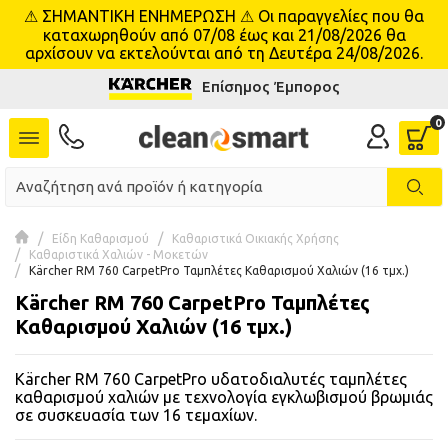
⚠ ΣΗΜΑΝΤΙΚΗ ΕΝΗΜΕΡΩΣΗ ⚠ Οι παραγγελίες που θα
se menu
καταχωρηθούν από 07/08 έως και 21/08/2026 θα
αρχίσουν να εκτελούνται από τη Δευτέρα 24/08/2026.
Επίσημος Έμπορος
 submenu
 submenu
 submenu
 submenu
Είδη Καθαρισμού
Καθαριστικά Οικιακής Χρήσης
Καθαριστικά Χαλιών - Μοκετών
Kärcher RM 760 CarpetPro Ταμπλέτες Καθαρισμού Χαλιών (16 τμχ.)
 submenu
Kärcher RM 760 CarpetPro Ταμπλέτες
Καθαρισμού Χαλιών (16 τμχ.)
 submenu
Kärcher RM 760 CarpetPro υδατοδιαλυτές ταμπλέτες
 submenu
καθαρισμού χαλιών με τεχνολογία εγκλωβισμού βρωμιάς
σε συσκευασία των 16 τεμαχίων.
 submenu