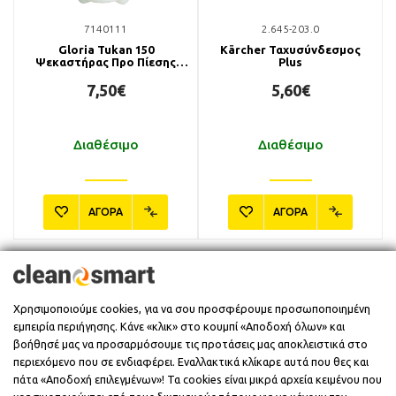
7140111
2.645-203.0
Gloria Tukan 150
Kärcher Ταχυσύνδεσμος
Ψεκαστήρας Προ Πίεσης
Plus
1.5lt
7,50€
5,60€
Διαθέσιμο
Διαθέσιμο
ΑΓΟΡΑ
ΑΓΟΡΑ
Εγγραφείτε στο Newsletter
Χρησιμοποιούμε cookies, για να σου προσφέρουμε προσωποποιημένη
εμπειρία περιήγησης. Κάνε «κλικ» στο κουμπί «Αποδοχή όλων» και
...και ενημερωθείτε πρώτοι για τα νέα
προϊόντα
και τις προσφορές μας!
βοήθησέ μας να προσαρμόσουμε τις προτάσεις μας αποκλειστικά στο
περιεχόμενο που σε ενδιαφέρει. Εναλλακτικά κλίκαρε αυτά που θες και
Εγγραφή
πάτα «Αποδοχή επιλεγμένων»! Τα cookies είναι μικρά αρχεία κειμένου που