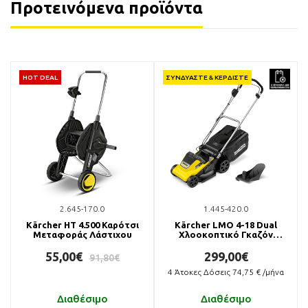
Προτεινόμενα προϊόντα
HOT DEAL
ΣΥΝΔΥΑΣΤΕ & ΚΕΡΔΙΣΤΕ
2.645-170.0
1.445-420.0
Kärcher ΗΤ 4.500 Καρότσι
Kärcher LMO 4-18 Dual
Μεταφοράς Λάστιχου
Χλοοκοπτικό Γκαζόν
Μπαταρίας
55,00€
299,00€
91,80€
4
Άτοκες Δόσεις
74,75
€ /μήνα
Διαθέσιμο
Διαθέσιμο