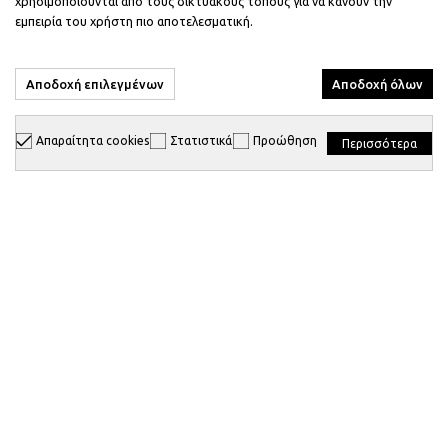
χρησιμοποιούνται από τους δικτυακούς τόπους για να κάνουν την
Συμφωνώ με τους
Όρους και τις Προϋποθέσεις.
εμπειρία του χρήστη πιο αποτελεσματική.
Αποδοχή επιλεγμένων
Αποδοχή όλων
Επίσημος Έμπορος
Απαραίτητα cookies
Στατιστικά
Προώθηση
Περισσότερα
Επικοινωνία
Πληροφορίες
Υποστήριξη