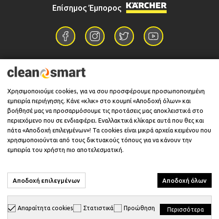
Επίσημος Έμπορος
Επικοινωνία
Χρησιμοποιούμε cookies, για να σου προσφέρουμε προσωποποιημένη
εμπειρία περιήγησης. Κάνε «κλικ» στο κουμπί «Αποδοχή όλων» και
Πληροφορίες
βοήθησέ μας να προσαρμόσουμε τις προτάσεις μας αποκλειστικά στο
περιεχόμενο που σε ενδιαφέρει. Εναλλακτικά κλίκαρε αυτά που θες και
πάτα «Αποδοχή επιλεγμένων»! Τα cookies είναι μικρά αρχεία κειμένου που
χρησιμοποιούνται από τους δικτυακούς τόπους για να κάνουν την
Υποστήριξη
εμπειρία του χρήστη πιο αποτελεσματική.
Αποδοχή επιλεγμένων
Αποδοχή όλων
© 2026 CleanSmart - Kärcher Reseller & Service Provider.
Απαραίτητα cookies
Στατιστικά
Προώθηση
Περισσότερα