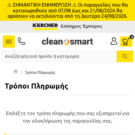
⚠ ΣΗΜΑΝΤΙΚΗ ΕΝΗΜΕΡΩΣΗ ⚠ Οι παραγγελίες που θα
se menu
καταχωρηθούν από 07/08 έως και 21/08/2026 θα
αρχίσουν να εκτελούνται από τη Δευτέρα 24/08/2026.
Επίσημος Έμπορος
 submenu
 submenu
 submenu
 submenu
Τρόποι Πληρωμής
Τρόποι Πληρωμής
 submenu
 submenu
Επιλέξτε τον τρόπο πληρωμής που σας εξυπηρετεί για
 submenu
την ολοκλήρωση της παραγγελίας σας.
 submenu