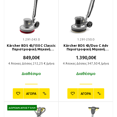
1.291-243.0
1.291-250.0
Kärcher BDS 43/150 C Classic
Kärcher BDS 43/Duo C Adv
Περιστροφική Μηχανή
Περιστροφική Μηχανή
Δαπέδου
Δαπέδου
849,00€
1.390,00€
4
Άτοκες Δόσεις
212,25
€ /μήνα
4
Άτοκες Δόσεις
347,50
€ /μήνα
Διαθέσιμο
Διαθέσιμο
ΑΓΟΡΑ
ΑΓΟΡΑ
ΔΩΡΕΑΝ ΑΠΟΣΤΟΛΗ