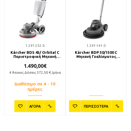
1.291-252.0
1.291-141.0
Kärcher BDS 43/ Orbital C
Kärcher BDP 50/1500 C
Περιστροφική Μηχανή
Μηχανή Γυαλίσματος
Δαπέδου
Δαπέδων
1.490,00€
4
Άτοκες Δόσεις
372,50
€ /μήνα
Διαθέσιμο σε 4 - 10
ημέρες
ΑΓΟΡΑ
ΠΕΡΙΣΣΟΤΕΡΑ