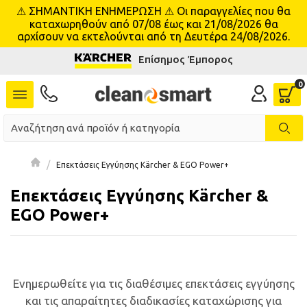
⚠ ΣΗΜΑΝΤΙΚΗ ΕΝΗΜΕΡΩΣΗ ⚠ Οι παραγγελίες που θα
se menu
καταχωρηθούν από 07/08 έως και 21/08/2026 θα
αρχίσουν να εκτελούνται από τη Δευτέρα 24/08/2026.
Επίσημος Έμπορος
 submenu
 submenu
 submenu
 submenu
Επεκτάσεις Εγγύησης Kärcher & EGO Power+
Επεκτάσεις Εγγύησης Kärcher &
 submenu
EGO Power+
 submenu
 submenu
Ενημερωθείτε για τις διαθέσιμες επεκτάσεις εγγύησης
 submenu
και τις απαραίτητες διαδικασίες καταχώρισης για