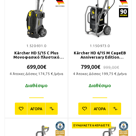
1.520-931.0
1.150-973.0
Kärcher HD 5/15 C Plus
Kärcher HD 6/15 M CageEB
Μονοφασικό Πλυστικό
Anniversary Edition
Μηχάνημα
Πλυστικό Υψηλής Πίεσης
Κρύου Νερού
699,00€
799,00€
999,00€
4
Άτοκες Δόσεις
174,75
€ /μήνα
4
Άτοκες Δόσεις
199,75
€ /μήνα
Διαθέσιμο
Διαθέσιμο
ΑΓΟΡΑ
ΑΓΟΡΑ
ΣΥΝΔΥΑΣΤΕ & ΚΕΡΔΙΣΤΕ