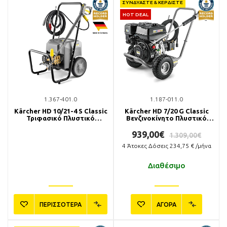
ΣΥΝΔΥΑΣΤΕ & ΚΕΡΔΙΣΤΕ
HOT DEAL
1.367-401.0
1.187-011.0
Kärcher HD 10/21-4 S Classic
Kärcher HD 7/20 G Classic
Τριφασικό Πλυστικό
Βενζινοκίνητο Πλυστικό
Μηχάνημα
Μηχάνημα
939,00€
1.309,00€
4
Άτοκες Δόσεις
234,75
€ /μήνα
Διαθέσιμο
ΠΕΡΙΣΣΟΤΕΡΑ
ΑΓΟΡΑ