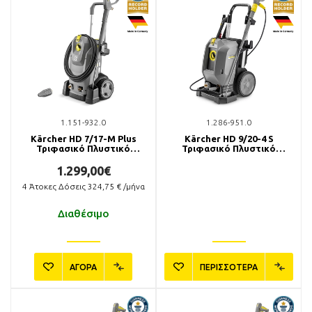
1.151-932.0
1.286-951.0
Kärcher HD 7/17-M Plus
Kärcher HD 9/20-4 S
Τριφασικό Πλυστικό
Τριφασικό Πλυστικό
Μηχάνημα
Μηχάνημα
1.299,00€
4
Άτοκες Δόσεις
324,75
€ /μήνα
Διαθέσιμο
ΑΓΟΡΑ
ΠΕΡΙΣΣΟΤΕΡΑ