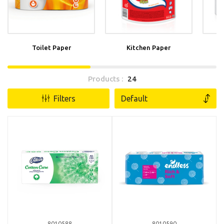
Toilet Paper
Kitchen Paper
Products :
24
Filters
8010588
8010590