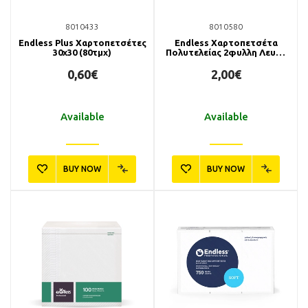
8010433
8010580
Endless Plus Χαρτοπετσέτες
Endless Χαρτοπετσέτα
30x30 (80τμχ)
Πολυτελείας 2φυλλη Λευκή
38x38 (100τμχ)
0,60€
2,00€
Available
Available
BUY NOW
BUY NOW