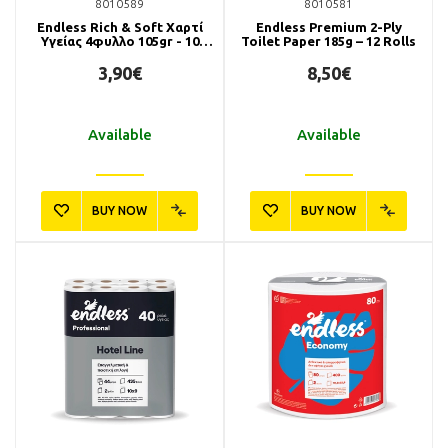
8010589
8010581
Endless Rich & Soft Χαρτί
Endless Premium 2-Ply
Υγείας 4φυλλο 105gr - 10
Toilet Paper 185g – 12 Rolls
Ρολά
3,90€
8,50€
Available
Available
BUY NOW
BUY NOW