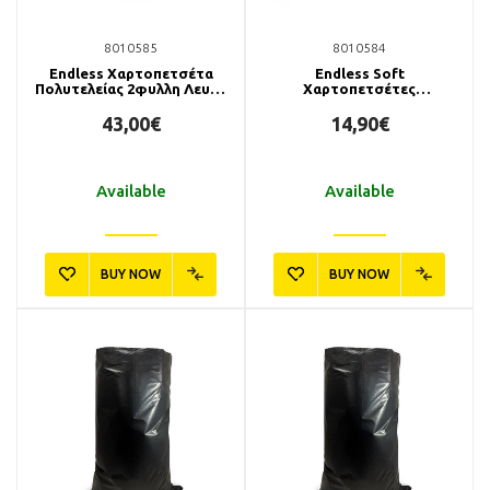
8010585
8010584
Endless Χαρτοπετσέτα
Endless Soft
Πολυτελείας 2φυλλη Λευκή
Χαρτοπετσέτες
38x38 (24x100τμχ)
Εστιατορίου 24x24
(5x750τμχ)
43,00€
14,90€
Available
Available
BUY NOW
BUY NOW