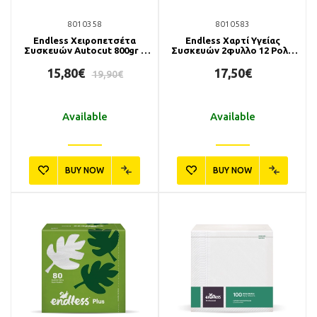
8010358
8010583
Endless Χειροπετσέτα
Endless Χαρτί Υγείας
Συσκευών Autocut 800gr 6
Συσκευών 2φυλλο 12 Ρολά
Ρολά
425gr
15,80€
17,50€
19,90€
Available
Available
BUY NOW
BUY NOW