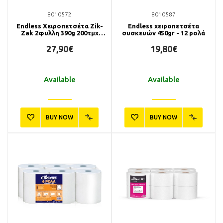
8010572
8010587
Endless Χειροπετσέτα Zik-
Endless χειροπετσέτα
Zak 2φυλλη 390g 200τμχ
συσκευών 450gr - 12 ρολά
(20συσκ.)
27,90€
19,80€
Available
Available
BUY NOW
BUY NOW