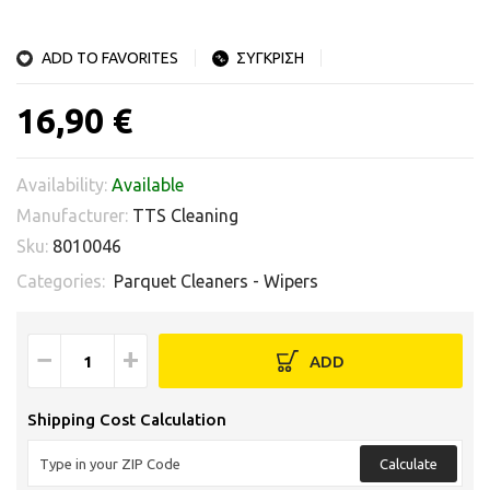
ADD TO FAVORITES
ΣΥΓΚΡΙΣΗ
16,90 €
Availability:
Available
Manufacturer:
TTS Cleaning
Sku:
8010046
Categories:
Parquet Cleaners - Wipers
−
+
ADD
Shipping Cost Calculation
Calculate