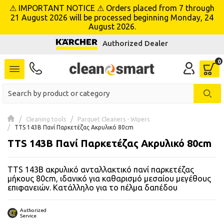
⚠ IMPORTANT NOTICE ⚠ Orders placed from 7 through
se menu
21 August 2026 will be processed beginning Monday, 24
August 2026.
Authorized Dealer
 submenu
 submenu
 submenu
 submenu
Cleaning tools
Parquet Cleaners - Wipers
TTS 143B Πανί Παρκετέζας Ακρυλικό 80cm
TTS 143B Πανί Παρκετέζας Ακρυλικό 80cm
 submenu
TTS 143B ακρυλικό ανταλλακτικό πανί παρκετέζας
 submenu
μήκους 80cm, ιδανικό για καθαρισμό μεσαίου μεγέθους
επιφανειών. Κατάλληλο για το πέλμα δαπέδου
 submenu
 submenu
Authorized
Service