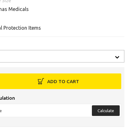
 Size
nas Medicals
l Protection Items
ADD TO CART
ulation
Calculate