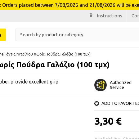
rders placed between 7/08/2026 and 21/08/2026 will be ex
Instructions
Co
s
ine Γάντια Νιτριλίου Χωρίς Πούδρα Γαλάζιο (100 τμχ)
Χωρίς Πούδρα Γαλάζιο (100 τμχ)
ubber provide excellent grip
Authorized
Service
ADD TO FAVORITE
3,30 €