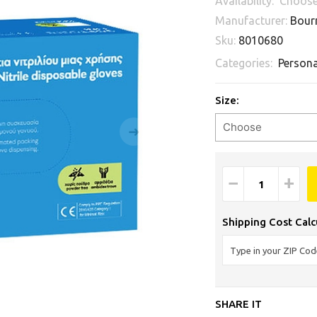
Availability:
Choose
Manufacturer:
Bour
Sku:
8010680
Categories:
Persona
Size:
−
+
Shipping Cost Calc
SHARE IT