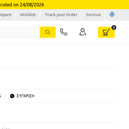
ecuted on 24/08/2026
mpare
Wishlist
Track your Order
Service
S
ΣΥΓΚΡΙΣΗ