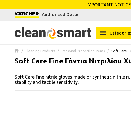
IMPORTANT NOTICE: O
se menu
Authorized Dealer
Categorie
 submenu
 submenu
Cleaning Products
Personal Protection Items
Soft Care F
 submenu
Soft Care Fine Γάντια Νιτριλίου 
 submenu
Soft Care Fine nitrile gloves made of synthetic nitrile r
stability and tactile sensitivity.
 submenu
 submenu
 submenu
 submenu