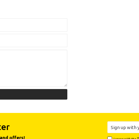
ter
and offers!
I agree with the
T