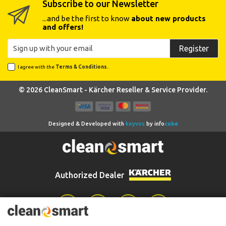
Subscribe to our Newsletter
...and be the first to know
about new products
and offers!
Register
I agree with the
Terms & Conditions.
© 2026 CleanSmart - Kärcher Reseller & Service Provider.
Designed & Developed with
keyvos
by
info
cube
Authorized Dealer