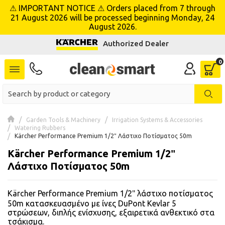
⚠ IMPORTANT NOTICE ⚠ Orders placed from 7 through
se menu
21 August 2026 will be processed beginning Monday, 24
August 2026.
Authorized Dealer
 submenu
 submenu
 submenu
 submenu
Garden Tools & Machinery
Irrigation Systems & Accessories
Watering Rubbers
Kärcher Performance Premium 1/2″ Λάστιχο Ποτίσματος 50m
 submenu
Kärcher Performance Premium 1/2″
Λάστιχο Ποτίσματος 50m
 submenu
 submenu
Kärcher Performance Premium 1/2″ λάστιχο ποτίσματος
50m κατασκευασμένο με ίνες DuPont Kevlar 5
 submenu
στρώσεων, διπλής ενίσχυσης, εξαιρετικά ανθεκτικό στα
τσάκισμα.