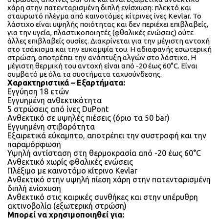
χάρη στην πατενταρισμένη διπλή ενίσχυση: πλεκτό και
σταυρωτό πλέγμα από καινοτόμες κίτρινες ίνες Kevlar. Το
λάστιχο είναι υψηλής ποιότητας και δεν περιέχει επιβλαβείς,
για την υγεία, πλαστικοποιητές (φθαλικές ενώσεις) ούτε
άλλες επιβλαβείς ουσίες. Διακρίνεται για την μέγιστη αντοχή
στο τσάκισμα και την ευκαμψία του. Η αδιαφανής εσωτερική
στρώση, αποτρέπει την ανάπτυξη αλγών στο λάστιχο. Η
μέγιστη θερμική του αντοχή είναι από -20 έως 60°C. Είναι
συμβατό με όλα τα συστήματα ταχυσύνδεσης.
Χαρακτηριστικά – Εξαρτήματα:
Εγγύηση 18 ετών
Εγγυημένη ανθεκτικότητα
5 στρώσεις από ίνες DuPont
Ανθεκτικό σε υψηλές πιέσεις (όριο τα 50 bar)
Εγγυημένη στιβαρότητα
Εξαιρετικά εύκαμπτο, αποτρέπει την συστροφή και την
παραμόρφωση
Υψηλή αντίσταση στη θερμοκρασία από -20 έως 60°C
Ανθεκτικό χωρίς φθαλικές ενώσεις
Πλέξιμο με καινοτόμο κίτρινο Kevlar
Ανθεκτικό στην υψηλή πίεση χάρη στην πατενταρισμένη
διπλή ενίσχυση
Ανθεκτικό στις καιρικές συνθήκες και στην υπέρυθρη
ακτινοβολία (εξωτερική στρώση)
Μπορεί να χρησιμοποιηθεί για: