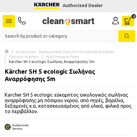
Authorized Dealer
se menu
 submenu
 submenu
Accessories - Replacement Parts for Household Machines
Pressure Washers
High Pressure Pipes
 submenu
Kärcher SH 5 eco!ogic Σωλήνας Αναρρόφησης 5m
Kärcher SH 5 eco!ogic Σωλήνας
 submenu
Αναρρόφησης 5m
 submenu
Karcher SH 5 eco!ogic εύκαμπτος οικολογικός σωλήνας
αναρρόφησης μη πόσιμου νερού, από πηγές, βαρέλια,
 submenu
δεξαμενές κ.α, κατασκευασμένος από υλικά, φιλικά προς
το περιβάλλον.
 submenu
Authorized
 submenu
Service