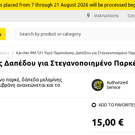
laced from 7 through 21 August 2026 will be processed beg
Instructions
Co
s
eaners
Kärcher RM 531 Υγρό Περιποίησης Δαπέδου για Στεγανοποιημένο Παρ
ς Δαπέδου για Στεγανοποιημένο Παρκ
νο παρκέ, δάπεδα μελαμίνης
Authorized
εμβράνη ανανεώνεται και το
Service
ADD TO FAVORITE
15,00 €