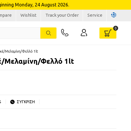
inning Monday, 24 August 2026.
mpare
Wishlist
Track your Order
Service
κέ/Μελαμίνη/Φελλό 1lt
έ/Μελαμίνη/Φελλό 1lt
S
ΣΥΓΚΡΙΣΗ