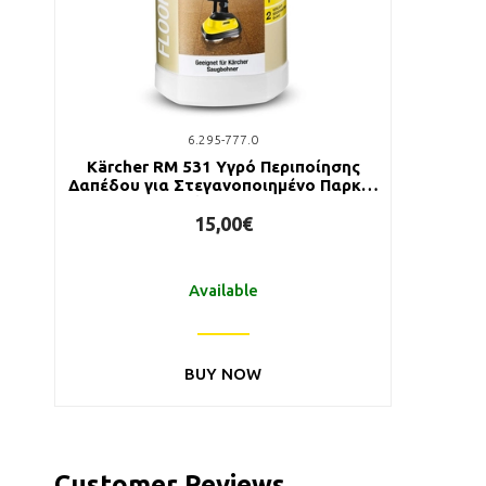
6.295-777.0
Kärcher RM 531 Υγρό Περιποίησης
Δαπέδου για Στεγανοποιημένο Παρκέ/
Μελαμίνη/Φελλό 1lt
15,00€
Available
BUY NOW
Customer Reviews