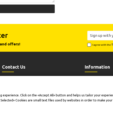
ter
and offers!
I agree with the
T
Contact Us
Information
Leoforos Lavriou 102, 19002 Peania
Payment
Attiki
Shipping
+30 210 6646518
Contact Us
+30 210 6646515
experience. Click on the «Accept All» button and helps us tailor your experienc
Warranty Exten
info@cleansmart.gr
Company Profil
t Selected» Cookies are small text files used by websites in order to make you