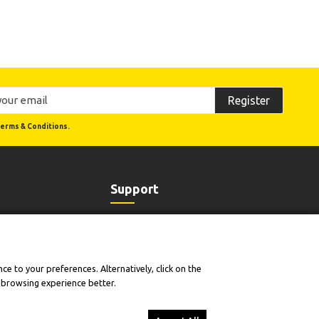
Register
erms & Conditions.
Support
Order Status
Cookie Policy
Terms of Use and Sale
e to your preferences. Alternatively, click on the
sion
Product Warranties & Technical Support
e
Returns & Withdrawal Policy
r browsing experience better.