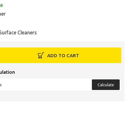
le
her
 Surface Cleaners
ADD TO CART
ulation
Calculate