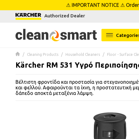
⚠ IMPORTANT NOTICE ⚠ Orders p
se menu
Authorized Dealer
 submenu
Categorie
 submenu
Cleaning Products
Household Cleaners
Floor - Surface Cl
 submenu
Kärcher RM 531 Υγρό Περιποίηση
 submenu
Βέλτιστη φροντίδα και προστασία για στεγανοποιημέ
και φελλού. Αφαιρούνται τα ίχνη, η προστατευτική μ
 submenu
δάπεδο αποκτά μεταξένια λάμψη.
 submenu
 submenu
 submenu