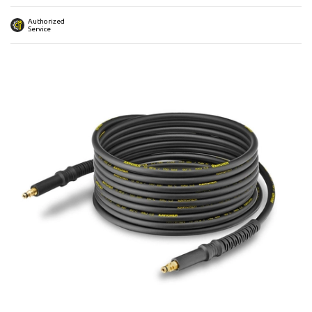
 submenu
Authorized
Service