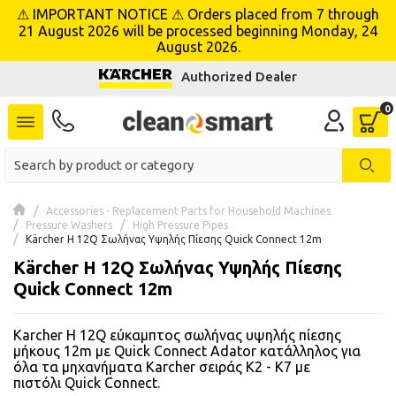
⚠ IMPORTANT NOTICE ⚠ Orders placed from 7 through
se menu
21 August 2026 will be processed beginning Monday, 24
August 2026.
Authorized Dealer
 submenu
 submenu
 submenu
 submenu
Accessories - Replacement Parts for Household Machines
Pressure Washers
High Pressure Pipes
Kärcher H 12Q Σωλήνας Υψηλής Πίεσης Quick Connect 12m
 submenu
Kärcher H 12Q Σωλήνας Υψηλής Πίεσης
Quick Connect 12m
 submenu
Karcher H 12Q εύκαμπτος σωλήνας υψηλής πίεσης
 submenu
μήκους 12m με Quick Connect Adator κατάλληλος για
όλα τα μηχανήματα Karcher σειράς K2 - K7 με
 submenu
πιστόλι Quick Connect.