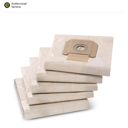
 submenu
Authorized
Service