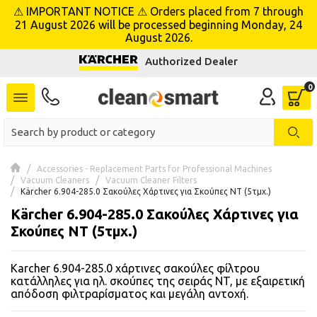
⚠ IMPORTANT NOTICE ⚠ Orders placed from 7 through
se menu
21 August 2026 will be processed beginning Monday, 24
August 2026.
Authorized Dealer
 submenu
 submenu
 submenu
 submenu
Accessories - Replacement Parts for Professional Machines
Vacuum Cleaners
Vacuum Cleaner Filters
Kärcher 6.904-285.0 Σακούλες Χάρτινες για Σκούπες NT (5τμχ.)
 submenu
Kärcher 6.904-285.0 Σακούλες Χάρτινες για
Σκούπες NT (5τμχ.)
 submenu
Karcher 6.904-285.0 χάρτινες σακούλες φίλτρου
 submenu
κατάλληλες για ηλ. σκούπες της σειράς NT, με εξαιρετική
απόδοση φιλτραρίσματος και μεγάλη αντοχή.
 submenu