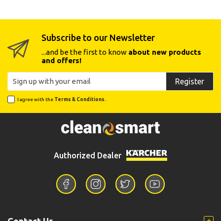
Subscribe to our Newsletter
...and be the first to know
about new products
and offers!
Register
I agree with the
Terms & Conditions.
Authorized Dealer
Contact Us