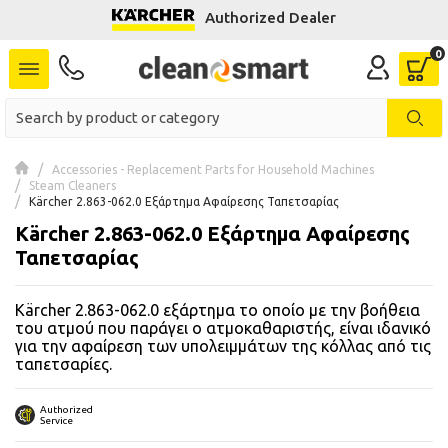
Authorized Dealer
se menu
 submenu
 submenu
Accessories - Replacement Parts for Household Machines
Steam Cleaners
 submenu
Kärcher 2.863-062.0 Εξάρτημα Αφαίρεσης Ταπετσαρίας
Kärcher 2.863-062.0 Εξάρτημα Αφαίρεσης
 submenu
Ταπετσαρίας
 submenu
Kärcher 2.863-062.0 εξάρτημα το οποίο με την βοήθεια
του ατμού που παράγει ο ατμοκαθαριστής, είναι ιδανικό
 submenu
για την αφαίρεση των υπολειμμάτων της κόλλας από τις
ταπετσαρίες.
 submenu
Authorized
 submenu
Service