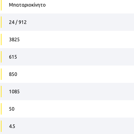
Μπαταριοκίνητο
24 / 912
3825
615
850
1085
50
4.5