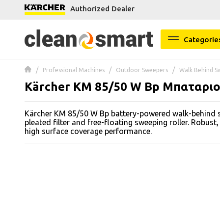
Authorized Dealer
se menu
Categorie
 submenu
Professional Machines
Outdoor Sweepers
Walk Behind S
 submenu
Kärcher KM 85/50 W Bp Μπαταριο
 submenu
Kärcher KM 85/50 W Bp battery-powered walk-behind sw
 submenu
pleated filter and free-floating sweeping roller. Robust
high surface coverage performance.
 submenu
 submenu
 submenu
 submenu