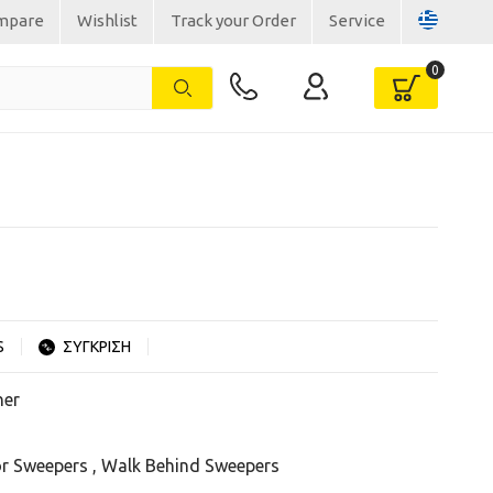
mpare
Wishlist
Track your Order
Service
S
ΣΥΓΚΡΙΣΗ
her
r Sweepers
,
Walk Behind Sweepers