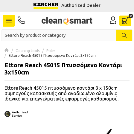
Authorized Dealer
se menu
 submenu
 submenu
Cleaning tools
Poles
Ettore Reach 45015 Πτυσσόμενο Κοντάρι 3x150cm
 submenu
Ettore Reach 45015 Πτυσσόμενο Κοντάρι
 submenu
3x150cm
Ettore Reach 45015 πτυσσόμενο κοντάρι 3 x 150cm
 submenu
συμπαγούς κατασκευής από ανοδιωμένο αλουμίνιο
ιδανικό για επαγγελματικές εφαρμογές καθαρισμού.
 submenu
Authorized
 submenu
Service
 submenu