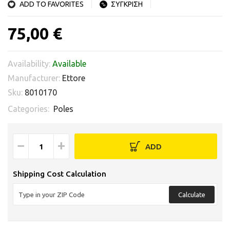
ADD TO FAVORITES
ΣΥΓΚΡΙΣΗ
75,00 €
Availability:
Available
Manufacturer:
Ettore
Sku:
8010170
Categories:
Poles
−
+
ADD
Shipping Cost Calculation
Calculate