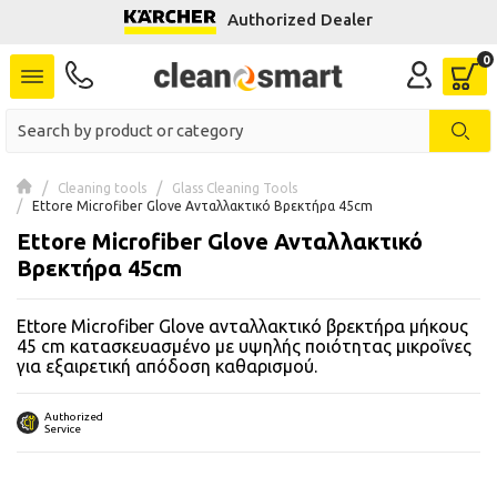
Authorized Dealer
se menu
 submenu
 submenu
Cleaning tools
Glass Cleaning Tools
Ettore Microfiber Glove Ανταλλακτικό Βρεκτήρα 45cm
 submenu
Ettore Microfiber Glove Ανταλλακτικό
 submenu
Βρεκτήρα 45cm
Ettore Microfiber Glove ανταλλακτικό βρεκτήρα μήκους
 submenu
45 cm κατασκευασμένο με υψηλής ποιότητας μικροΐνες
για εξαιρετική απόδοση καθαρισμού.
 submenu
Authorized
 submenu
Service
 submenu