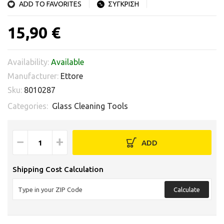
ADD TO FAVORITES
ΣΥΓΚΡΙΣΗ
15,90 €
Availability:
Available
Manufacturer:
Ettore
Sku:
8010287
Categories:
Glass Cleaning Tools
−
+
ADD
Shipping Cost Calculation
Calculate