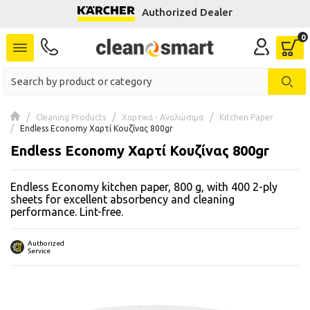
Authorized Dealer
se menu
 submenu
 submenu
Cleaning Products
Χαρτικά - Αναλώσιμα
Kitchen Paper
Endless Economy Χαρτί Κουζίνας 800gr
 submenu
Endless Economy Χαρτί Κουζίνας 800gr
 submenu
Endless Economy kitchen paper, 800 g, with 400 2-ply
sheets for excellent absorbency and cleaning
 submenu
performance. Lint-free.
 submenu
Authorized
Service
 submenu
 submenu