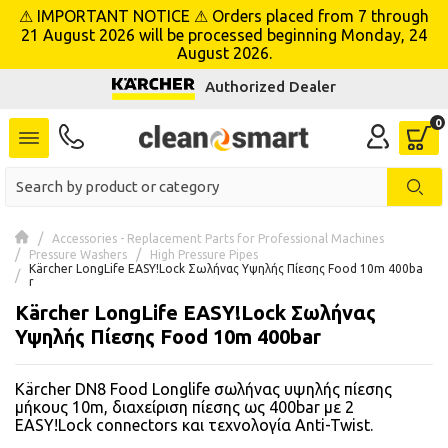
⚠ IMPORTANT NOTICE ⚠ Orders placed from 7 through
se menu
21 August 2026 will be processed beginning Monday, 24
August 2026.
Authorized Dealer
 submenu
 submenu
 submenu
 submenu
Accessories - Replacement Parts for Professional Machines
Pressure Washers
High Pressure Pipes
Kärcher LongLife EASY!Lock Σωλήνας Υψηλής Πίεσης Food 10m 400ba
r
 submenu
Kärcher LongLife EASY!Lock Σωλήνας
Υψηλής Πίεσης Food 10m 400bar
 submenu
 submenu
Kärcher DN8 Food Longlife σωλήνας υψηλής πίεσης
μήκους 10m, διαχείριση πίεσης ως 400bar με 2
 submenu
EASY!Lock connectors και τεχνολογία Anti-Twist.