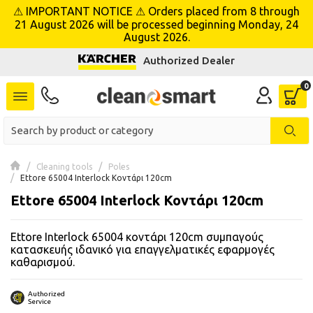
⚠ IMPORTANT NOTICE ⚠ Orders placed from 8 through
se menu
21 August 2026 will be processed beginning Monday, 24
August 2026.
Authorized Dealer
 submenu
 submenu
 submenu
 submenu
Cleaning tools
Poles
Ettore 65004 Interlock Κοντάρι 120cm
Ettore 65004 Interlock Κοντάρι 120cm
 submenu
Ettore Interlock 65004 κοντάρι 120cm συμπαγούς
 submenu
κατασκευής ιδανικό για επαγγελματικές εφαρμογές
καθαρισμού.
 submenu
 submenu
Authorized
Service