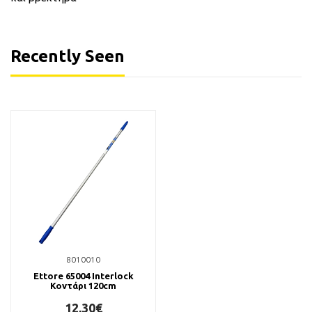
Recently Seen
8010010
Ettore 65004 Interlock
Κοντάρι 120cm
12,30€