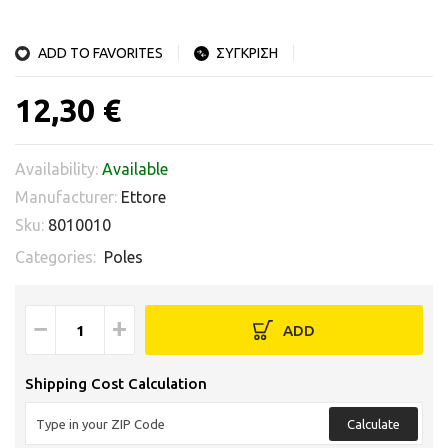
ADD TO FAVORITES
ΣΥΓΚΡΙΣΗ
12,30 €
Availability:
Available
Manufacturer:
Ettore
Sku:
8010010
Categories:
Poles
−
+
ADD
Shipping Cost Calculation
Calculate