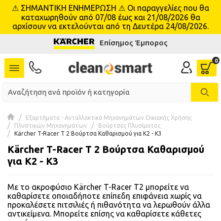
⚠ ΣΗΜΑΝΤΙΚΗ ΕΝΗΜΕΡΩΣΗ ⚠ Οι παραγγελίες που θα
se menu
καταχωρηθούν από 07/08 έως και 21/08/2026 θα
αρχίσουν να εκτελούνται από τη Δευτέρα 24/08/2026.
Επίσημος Έμπορος
 submenu
 submenu
 submenu
 submenu
Εξαρτήματα - Ανταλλακτικά Μηχανημάτων Οικιακής Χρήσης
Πλυστικών Μηχανημάτων
Βούρτσες Πλυσίματος
Kärcher T-Racer T 2 Βούρτσα Καθαρισμού για K2 - K3
 submenu
Kärcher T-Racer T 2 Βούρτσα Καθαρισμού
για K2 - K3
 submenu
Με το ακροφύσιο Kärcher T-Racer T2 μπορείτε να
 submenu
καθαρίσετε οποιαδήποτε επίπεδη επιφάνεια χωρίς να
προκαλέσετε πιτσιλιές ή πιθανότητα να λερωθούν άλλα
 submenu
αντικείμενα. Μπορείτε επίσης να καθαρίσετε κάθετες