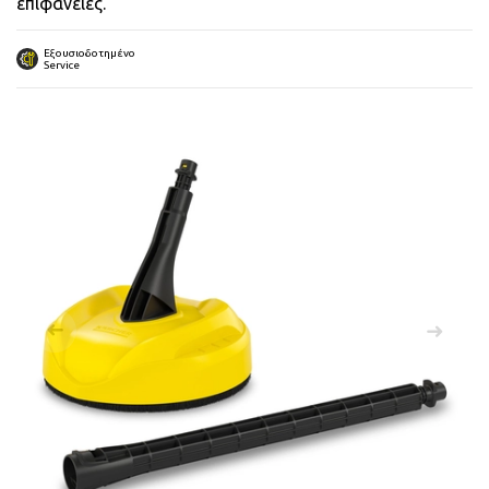
επιφάνειες.
 submenu
Εξουσιοδοτημένο
Service