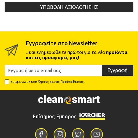
ΥΠΟΒΟΛΗ ΑΞΙΟΛΟΓΗΣΗΣ
ΑΓΟΡΑ
ΑΓΟΡΑ
Εγγραφείτε στο Newsletter
...και ενημερωθείτε πρώτοι για τα νέα
προϊόντα
και τις προσφορές μας!
Εγγραφή
Συμφωνώ με τους
Όρους και τις Προϋποθέσεις.
2.863-241.0
6.907-496.0
Kärcher Ακροφύσιο με
Kärcher Πέλμα Δαπέδου/
Περιστρεφόμενη Βούρτσα
Χαλιών για Ηλεκτρικές
Ξεσκονίσματος Φ35
Σκούπες - Φ35 270mm
15,00€
25,00€
Επίσημος Έμπορος
Διαθέσιμο σε 1 - 3 ημέρες
Διαθέσιμο