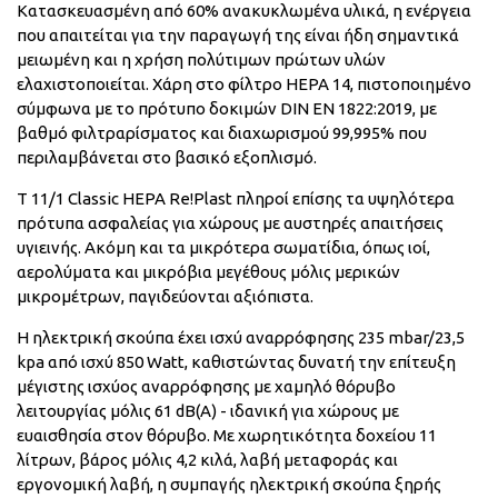
Κατασκευασμένη από 60% ανακυκλωμένα υλικά, η ενέργεια
που απαιτείται για την παραγωγή της είναι ήδη σημαντικά
μειωμένη και η χρήση πολύτιμων πρώτων υλών
ελαχιστοποιείται. Χάρη στο φίλτρο HEPA 14, πιστοποιημένο
σύμφωνα με το πρότυπο δοκιμών DIN EN 1822:2019, με
βαθμό φιλτραρίσματος και διαχωρισμού 99,995% που
περιλαμβάνεται στο βασικό εξοπλισμό.
T 11/1 Classic HEPA Re!Plast πληροί επίσης τα υψηλότερα
πρότυπα ασφαλείας για χώρους με αυστηρές απαιτήσεις
υγιεινής. Ακόμη και τα μικρότερα σωματίδια, όπως ιοί,
αερολύματα και μικρόβια μεγέθους μόλις μερικών
μικρομέτρων, παγιδεύονται αξιόπιστα.
Η ηλεκτρική σκούπα έχει ισχύ αναρρόφησης 235 mbar/23,5
kpa από ισχύ 850 Watt, καθιστώντας δυνατή την επίτευξη
μέγιστης ισχύος αναρρόφησης με χαμηλό θόρυβο
λειτουργίας μόλις 61 dB(A) - ιδανική για χώρους με
ευαισθησία στον θόρυβο. Με χωρητικότητα δοχείου 11
λίτρων, βάρος μόλις 4,2 κιλά, λαβή μεταφοράς και
εργονομική λαβή, η συμπαγής ηλεκτρική σκούπα ξηρής