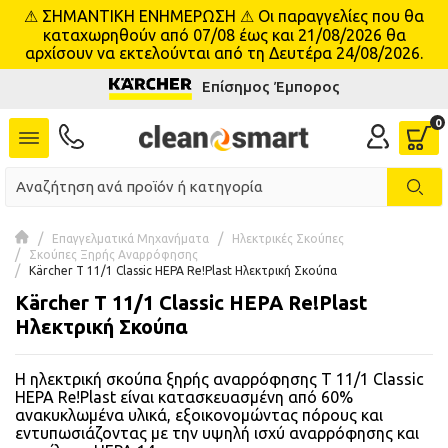
⚠ ΣΗΜΑΝΤΙΚΗ ΕΝΗΜΕΡΩΣΗ ⚠ Οι παραγγελίες που θα
se menu
καταχωρηθούν από 07/08 έως και 21/08/2026 θα
αρχίσουν να εκτελούνται από τη Δευτέρα 24/08/2026.
Επίσημος Έμπορος
 submenu
 submenu
 submenu
 submenu
Επαγγελματικά Μηχανήματα
Ηλεκτρικές Σκούπες
Σκούπες Ξηρής Αναρρόφησης
Kärcher T 11/1 Classic HEPA Re!Plast Ηλεκτρική Σκούπα
 submenu
Kärcher T 11/1 Classic HEPA Re!Plast
Ηλεκτρική Σκούπα
 submenu
Η ηλεκτρική σκούπα ξηρής αναρρόφησης T 11/1 Classic
 submenu
HEPA Re!Plast είναι κατασκευασμένη από 60%
ανακυκλωμένα υλικά, εξοικονομώντας πόρους και
 submenu
εντυπωσιάζοντας με την υψηλή ισχύ αναρρόφησης και