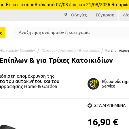
θα καταχωρηθούν από 07/08 έως και 21/08/2026 θα αρχίσο
Οδηγίες
Σύγκριση
Λί
ς
Ηλεκτρικών Σκουπών
Πέλματα - Ακροφύσια - Βουρτσάκια
Kärcher Ακροφ
πίπλων & για Τρίχες Κατοικιδίων
ξιόπιστη απομάκρυνση της
τα του αυτοκινήτου και του
Εξουσιοδοτημ
αναρρόφησης Home & Garden
Service
ΣΤΑ ΑΓΑΠΗΜΕΝΑ
16,90 €