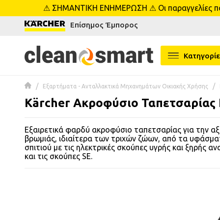
⚠ ΣΗΜΑΝΤΙΚΗ ΕΝΗΜΕΡΩΣΗ ⚠ Οι παραγγελίες που 
se menu
Επίσημος Έμπορος
 submenu
Κατηγορίε
 submenu
Εξαρτήματα - Ανταλλακτικά Μηχανημάτων Οικιακής Χρήσης
 submenu
Kärcher Ακροφύσιο Ταπετσαρίας Ε
 submenu
Εξαιρετικά φαρδύ ακροφύσιο ταπετσαρίας για την α
βρωμιάς, ιδιαίτερα των τριχών ζώων, από τα υφάσμα
 submenu
σπιτιού με τις ηλεκτρικές σκούπες υγρής και ξηρής 
και τις σκούπες SE.
 submenu
 submenu
 submenu