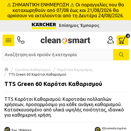
⚠ ΣΗΜΑΝΤΙΚΗ ΕΝΗΜΕΡΩΣΗ ⚠ Οι παραγγελίες που θα
se menu
καταχωρηθούν από 07/08 έως και 21/08/2026 θα
αρχίσουν να εκτελούνται από τη Δευτέρα 24/08/2026.
Επίσημος Έμπορος
 submenu
 submenu
 submenu
 submenu
Εργαλεία Καθαρισμού
Καρότσια Καμαριέρας
TTS Green 60 Καρότσι Καθαρισμού
TTS Green 60 Καρότσι Καθαρισμού
 submenu
TTS Καρότσι Καθαρισμού. Καροτσάκι πολλαπλών
 submenu
χρήσεων, προσαρμόσιμο για κάθε ανάγκη καθαρισμού.
Κατασκευασμένο από υλικά υψηλής ποιότητας, ιδανικό
 submenu
για καθημερινή χρήση.
 submenu
Εξουσιοδοτημένο
Έως 18 Δόσεις