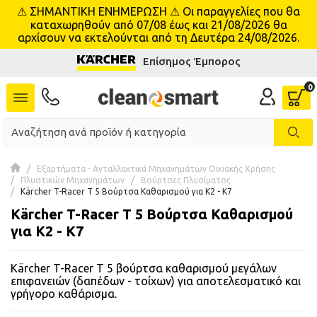
⚠ ΣΗΜΑΝΤΙΚΗ ΕΝΗΜΕΡΩΣΗ ⚠ Οι παραγγελίες που θα
se menu
καταχωρηθούν από 07/08 έως και 21/08/2026 θα
αρχίσουν να εκτελούνται από τη Δευτέρα 24/08/2026.
Επίσημος Έμπορος
 submenu
 submenu
 submenu
 submenu
Εξαρτήματα - Ανταλλακτικά Μηχανημάτων Οικιακής Χρήσης
Πλυστικών Μηχανημάτων
Βούρτσες Πλυσίματος
Kärcher T-Racer T 5 Βούρτσα Καθαρισμού για K2 - K7
 submenu
Kärcher T-Racer T 5 Βούρτσα Καθαρισμού
για K2 - K7
 submenu
Kärcher T-Racer T 5 βούρτσα καθαρισμού μεγάλων
 submenu
επιφανειών (δαπέδων - τοίχων) για αποτελεσματικό και
γρήγορο καθάρισμα.
 submenu