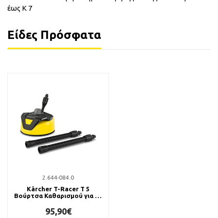
έως K 7
Είδες Πρόσφατα
2.644-084.0
Kärcher T-Racer T 5
Βούρτσα Καθαρισμού για K2
- K7
95,90€