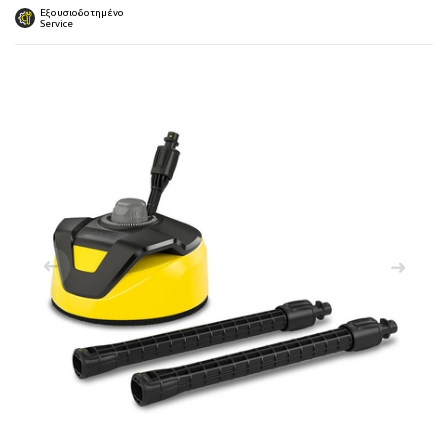
 submenu
Εξουσιοδοτημένο
Service