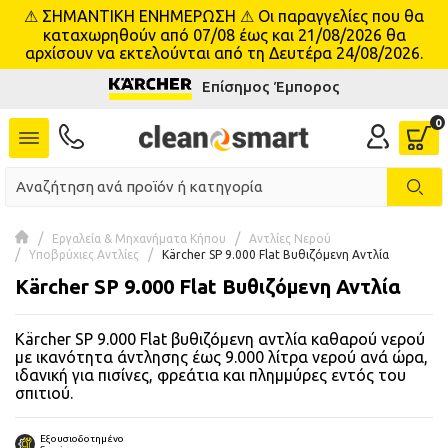
⚠ ΣΗΜΑΝΤΙΚΗ ΕΝΗΜΕΡΩΣΗ ⚠ Οι παραγγελίες που θα
se menu
καταχωρηθούν από 07/08 έως και 21/08/2026 θα
αρχίσουν να εκτελούνται από τη Δευτέρα 24/08/2026.
Επίσημος Έμπορος
 submenu
 submenu
 submenu
 submenu
Εργαλεία & Μηχανήματα Κήπου
Αντλίες Νερού
Υποβρύχιες Αντλίες
Kärcher SP 9.000 Flat Βυθιζόμενη Αντλία
Kärcher SP 9.000 Flat Βυθιζόμενη Αντλία
 submenu
Kärcher SP 9.000 Flat βυθιζόμενη αντλία καθαρού νερού
 submenu
με ικανότητα άντλησης έως 9.000 λίτρα νερού ανά ώρα,
ιδανική για πισίνες, φρεάτια και πλημμύρες εντός του
 submenu
σπιτιού.
 submenu
Εξουσιοδοτημένο