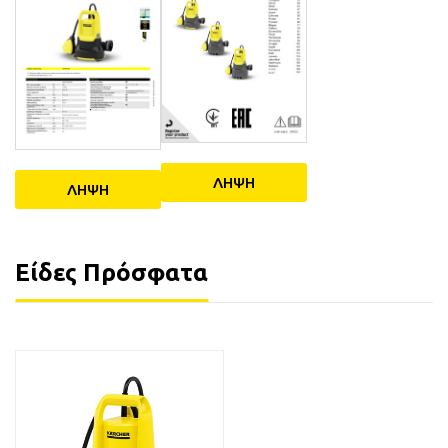
ΛΗΨΗ
ΛΗΨΗ
Είδες Πρόσφατα