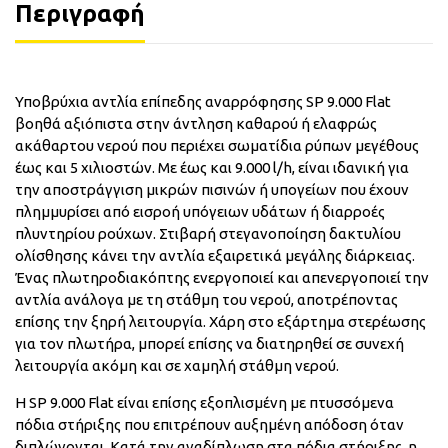
Περιγραφή
Υποβρύχια αντλία επίπεδης αναρρόφησης SP 9.000 Flat
βοηθά αξιόπιστα στην άντληση καθαρού ή ελαφρώς
ακάθαρτου νερού που περιέχει σωματίδια ρύπων μεγέθους
έως και 5 χιλιοστών. Με έως και 9.000 l/h, είναι ιδανική για
την αποστράγγιση μικρών πισινών ή υπογείων που έχουν
πλημμυρίσει από εισροή υπόγειων υδάτων ή διαρροές
πλυντηρίου ρούχων. Στιβαρή στεγανοποίηση δακτυλίου
ολίσθησης κάνει την αντλία εξαιρετικά μεγάλης διάρκειας.
Ένας πλωτηροδιακόπτης ενεργοποιεί και απενεργοποιεί την
αντλία ανάλογα με τη στάθμη του νερού, αποτρέποντας
επίσης την ξηρή λειτουργία. Χάρη στο εξάρτημα στερέωσης
για τον πλωτήρα, μπορεί επίσης να διατηρηθεί σε συνεχή
λειτουργία ακόμη και σε χαμηλή στάθμη νερού.
Η SP 9.000 Flat είναι επίσης εξοπλισμένη με πτυσσόμενα
πόδια στήριξης που επιτρέπουν αυξημένη απόδοση όταν
διπλώνονται. Κατά την αναδίπλωση στα πόδια στήριξης, η