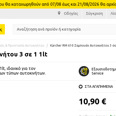
θα καταχωρηθούν από 07/08 έως και 21/08/2026 θα αρχίσο
Οδηγίες
Σύγκριση
Λί
ς
μός & Προστασία Αυτοκινήτου
Kärcher RM 610 Σαμπουάν Αυτοκινήτου 3 σε 
ήτου 3 σε 1 1lt
t, ιδανικό για τον
Εξουσιοδοτημ
των τύπων αυτοκινήτων.
Service
ΣΤΑ ΑΓΑΠΗΜΕΝΑ
10,90 €