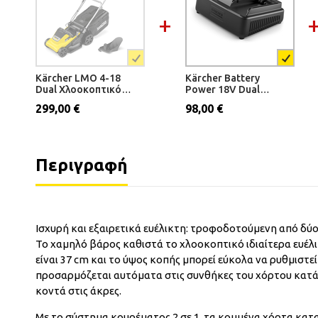
Kärcher LMO 4-18
Kärcher Battery
Dual Χλοοκοπτικό
Power 18V Dual
Γκαζόν Μπαταρίας
Ταχυφορτιστής
299,00 €
98,00 €
Περιγραφή
Ισχυρή και εξαιρετικά ευέλικτη: τροφοδοτούμενη από δύο 
Το χαμηλό βάρος καθιστά το χλοοκοπτικό ιδιαίτερα ευέλ
είναι 37 cm και το ύψος κοπής μπορεί εύκολα να ρυθμιστε
προσαρμόζεται αυτόματα στις συνθήκες του χόρτου κατά 
κοντά στις άκρες.
Με το σύστημα κουρέματος 2 σε 1, τα κομμένα χόρτα κατ