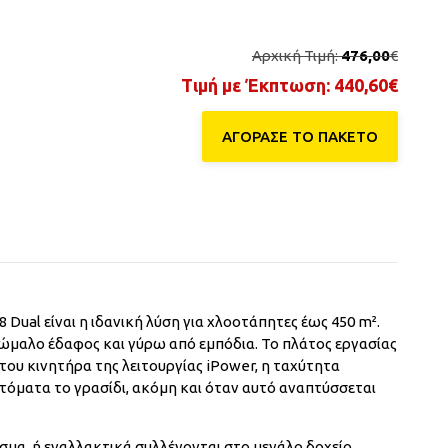
Αρχική Τιμή:
476,00
€
Τιμή με Έκπτωση:
440,60
€
ΑΓΟΡΑΣΕ ΤΟ ΠΑΚΕΤΟ
 Dual είναι η ιδανική λύση για χλοοτάπητες έως 450 m².
νώμαλο έδαφος και γύρω από εμπόδια. Το πλάτος εργασίας
 του κινητήρα της λειτουργίας iPower, η ταχύτητα
τόματα το γρασίδι, ακόμη και όταν αυτό αναπτύσσεται
σμα, ή εναλλακτικά συλλέγονται στο μεγάλο δοχείο