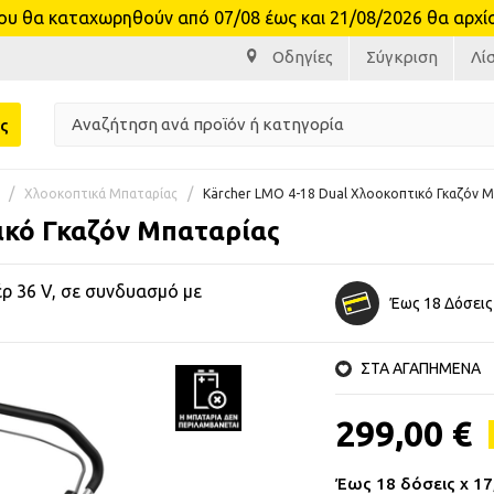
θα καταχωρηθούν από 07/08 έως και 21/08/2026 θα αρχίσο
Οδηγίες
Σύγκριση
Λί
ς
Χλοοκοπτικά Μπαταρίας
Kärcher LMO 4-18 Dual Χλοοκοπτικό Γκαζόν 
ικό Γκαζόν Μπαταρίας
έρ 36 V, σε συνδυασμό με
Έως 18 Δόσεις
ΣΤΑ ΑΓΑΠΗΜΕΝΑ
299,00 €
Έως 18 δόσεις x 17