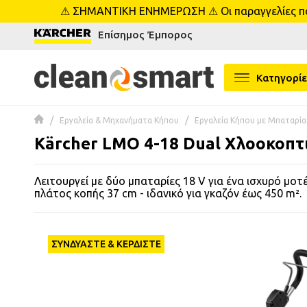
⚠ ΣΗΜΑΝΤΙΚΗ ΕΝΗΜΕΡΩΣΗ ⚠ Οι παραγγελίες που 
se menu
Επίσημος Έμπορος
 submenu
Κατηγορίε
 submenu
Εργαλεία & Μηχανήματα Κήπου
Εργαλεία Κήπου με Μπαταρία
 submenu
Kärcher LMO 4-18 Dual Χλοοκοπτ
 submenu
Λειτουργεί με δύο μπαταρίες 18 V για ένα ισχυρό μοτ
πλάτος κοπής 37 cm - ιδανικό για γκαζόν έως 450 m².
 submenu
 submenu
ΣΥΝΔΥΑΣΤΕ & ΚΕΡΔΙΣΤΕ
 submenu
 submenu