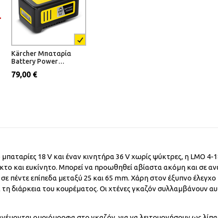
Kärcher Μπαταρία
Battery Power
18V/5,0Ah
79,00 €
μπαταρίες 18 V και έναν κινητήρα 36 V χωρίς ψύκτρες, η LMO 4-18
ικτο και ευκίνητο. Μπορεί να προωθηθεί αβίαστα ακόμη και σε α
ί σε πέντε επίπεδα μεταξύ 25 και 65 mm. Χάρη στον έξυπνο έλεγχο
τη διάρκεια του κουρέματος. Οι χτένες γκαζόν συλλαμβάνουν αυ
ανέμονται ομοιόμορφα στο γκαζόν, για να λειτουργήσουν ως λίπα