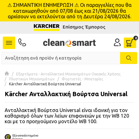
⚠ ΣΗΜΑΝΤΙΚΗ ΕΝΗΜΕΡΩΣΗ ⚠ Οι παραγγελίες που θα
se menu
καταχωρηθούν από 07/08 έως και 21/08/2026 θα
αρχίσουν να εκτελούνται από τη Δευτέρα 24/08/2026.
Επίσημος Έμπορος
 submenu
 submenu
 submenu
 submenu
Εξαρτήματα - Ανταλλακτικά Μηχανημάτων Οικιακής Χρήσης
Πλυστικών Μηχανημάτων
Φορτιστές - Μπαταρίες
Kärcher Ανταλλακτική Βούρτσα Universal
 submenu
Kärcher Ανταλλακτική Βούρτσα Universal
 submenu
Ανταλλακτική Βούρτσα Universal είναι ιδανική για τον
καθαρισμό όλων των λείων επιφανειών με την WB 120
 submenu
και με το προηγούμενο μοντέλο WB 100.
 submenu
Εξουσιοδοτημένο
Service