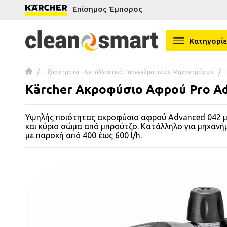
Επίσημος Έμπορος
se menu
Κατηγορίε
 submenu
Εξαρτήματα - Ανταλλακτικά Επαγγελματικών Μηχανημάτων
 submenu
Kärcher Ακροφύσιο Αφρού Pro Adv
 submenu
Υψηλής ποιότητας ακροφύσιο αφρού Advanced 042 μ
 submenu
και κύριο σώμα από μπρούτζο. Κατάλληλο για μηχανή
με παροχή από 400 έως 600 l/h.
 submenu
 submenu
 submenu
 submenu