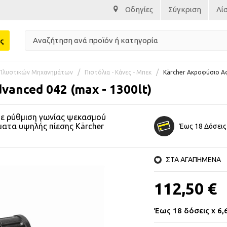
Οδηγίες
Σύγκριση
Λί
ς
Πλυστικών Μηχανημάτων
Πιστόλια - Κάνες - Μπεκ
Kärcher Ακροφύσιο Αφ
anced 042 (max - 1300lt)
ε ρύθμιση γωνίας ψεκασμού
ματα υψηλής πίεσης Kärcher
Έως 18 Δόσεις
ΣΤΑ ΑΓΑΠΗΜΕΝΑ
112,50 €
Έως 18 δόσεις x 6,