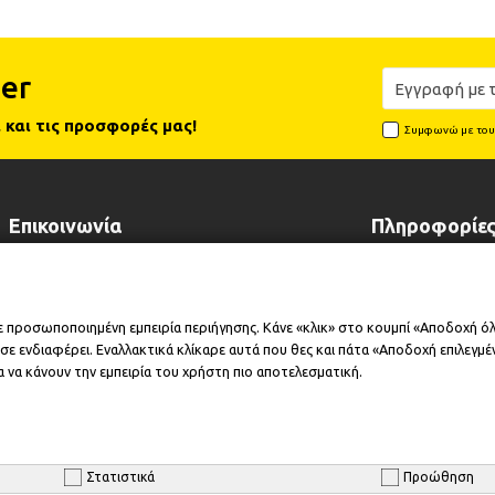
er
 και τις προσφορές μας!
Συμφωνώ με το
Επικοινωνία
Πληροφορίε
Λεωφόρος Λαυρίου 102, 19002
Τρόποι Πληρωμ
Παιανία Αττικής
Τρόποι Αποστο
ε προσωποποιημένη εμπειρία περιήγησης. Κάνε «κλικ» στο κουμπί «Αποδοχή ό
+30 210 6646518
Επικοινωνήστε 
+30 210 6646515
ε ενδιαφέρει. Εναλλακτικά κλίκαρε αυτά που θες και πάτα «Αποδοχή επιλεγμένω
Επέκταση Εγγύ
info@cleansmart.gr
Εταιρικό Προφί
 να κάνουν την εμπειρία του χρήστη πιο αποτελεσματική.
Στατιστικά
Προώθηση