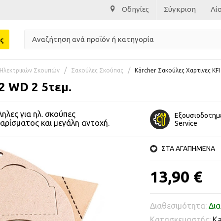
Οδηγίες
Σύγκριση
Λί
ς
Ηλεκτρικών Σκουπών
Σακούλες Σκούπας
Kärcher Σακούλες Χαρτινες KFI
2 WD 2 5τεμ.
ληλες για ηλ. σκούπες
Εξουσιοδοτημ
αρίσματος και μεγάλη αντοχή.
Service
ΣΤΑ ΑΓΑΠΗΜΕΝΑ
13,90 €
Διαθεσιμότητα:
Δια
Κατασκευαστής:
Ka