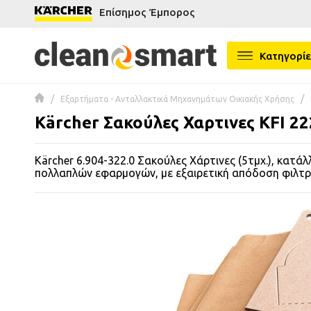
Επίσημος Έμπορος
se menu
Κατηγορίε
 submenu
Εξαρτήματα - Ανταλλακτικά Μηχανημάτων Οικιακής Χρήσης
 submenu
Kärcher Σακούλες Χαρτινες KFI 22
 submenu
Kärcher 6.904-322.0 Σακούλες Χάρτινες (5τμχ.), κατάλ
 submenu
πολλαπλών εφαρμογών, με εξαιρετική απόδοση φιλτρ
 submenu
 submenu
 submenu
 submenu