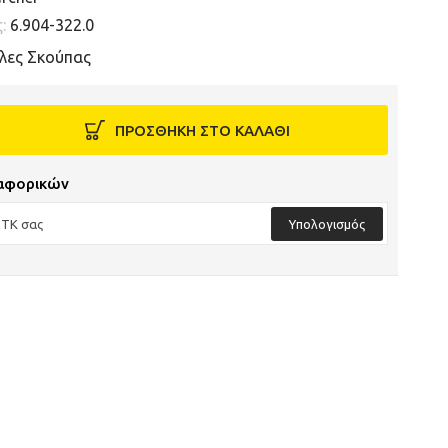
ς:
6.904-322.0
λες Σκούπας
ΠΡΟΣΘΗΚΗ ΣΤΟ ΚΑΛΑΘΙ
αφορικών
Υπολογισμός