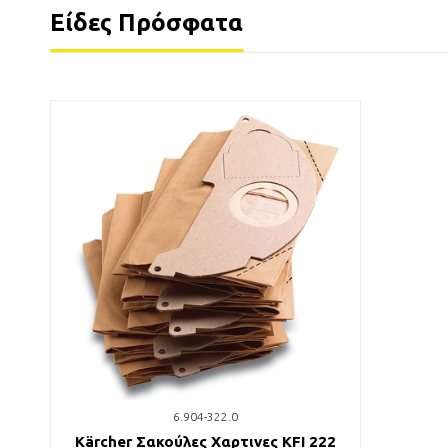
Είδες Πρόσφατα
6.904-322.0
Kärcher Σακούλες Χαρτινες KFI 222