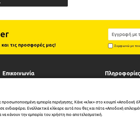
Σ
er
 και τις προσφορές μας!
Συμφωνώ με το
Επικοινωνία
Πληροφορίε
Λεωφόρος Λαυρίου 102, 19002
Τρόποι Πληρωμ
Παιανία Αττικής
Τρόποι Αποστο
ε προσωποποιημένη εμπειρία περιήγησης. Κάνε «κλικ» στο κουμπί «Αποδοχή ό
+30 210 6646518
Επικοινωνήστε 
+30 210 6646515
ε ενδιαφέρει. Εναλλακτικά κλίκαρε αυτά που θες και πάτα «Αποδοχή επιλεγμένω
Επέκταση Εγγύ
info@cleansmart.gr
Εταιρικό Προφί
 να κάνουν την εμπειρία του χρήστη πιο αποτελεσματική.