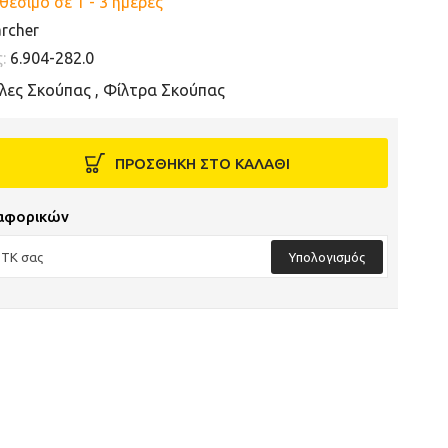
θέσιμο σε 1 - 3 ημέρες
rcher
ς:
6.904-282.0
λες Σκούπας
,
Φίλτρα Σκούπας
ΠΡΟΣΘΗΚΗ ΣΤΟ ΚΑΛΑΘΙ
αφορικών
Υπολογισμός