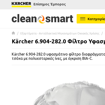
Επίσημος Έμπορος
se menu
Κατηγορίε
 submenu
Εξαρτήματα - Ανταλλακτικά Μηχανημάτων Οικιακής Χρήσης
 submenu
Kärcher 6.904-282.0 Φίλτρο Υφασ
 submenu
Kärcher 6.904-282.0 υφασμάτινο φίλτρο διαφράγματ
 submenu
τσόχα με πολυεστερικές ίνες, με έγκριση BIA-C.
 submenu
 submenu
 submenu
 submenu