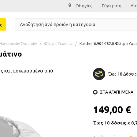
Οδηγίες
Σύγκριση
Λί
ς
Ηλεκτρικών Σκουπών
Φίλτρα Σκούπας
Kärcher 6.904-282.0 Φίλτρο Υφα
μάτινο
ος κατασκευασμένο από
Έως 18 Δόσεις
ΣΤΑ ΑΓΑΠΗΜΕΝΑ
149,00 €
Έως 18 δόσεις x 8,