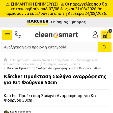
⚠ ΣΗΜΑΝΤΙΚΗ ΕΝΗΜΕΡΩΣΗ ⚠ Οι παραγγελίες που θα
se menu
καταχωρηθούν από 07/08 έως και 21/08/2026 θα
αρχίσουν να εκτελούνται από τη Δευτέρα 24/08/2026.
Επίσημος Έμπορος
 submenu
 submenu
 submenu
 submenu
Εξαρτήματα - Ανταλλακτικά Επαγγελματικών Μηχανημάτων
Ηλεκτρικών Σκουπών
Σωλήνες - Λαβές - Σπιράλ
Kärcher Προέκταση Σωλήνα Αναρρόφησης για Κιτ Φούρνου 50cm
 submenu
Kärcher Προέκταση Σωλήνα Αναρρόφησης
για Κιτ Φούρνου 50cm
 submenu
Kärcher Προέκταση Σωλήνα Αναρρόφησης για Κιτ
 submenu
Φούρνου 50cm
 submenu
Εξουσιοδοτημένο