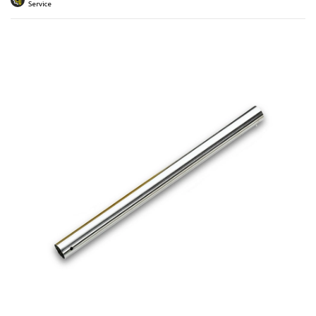
 submenu
Service