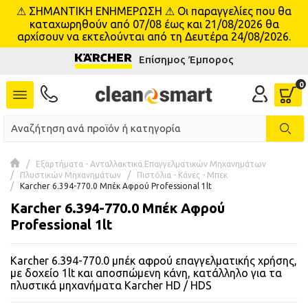
⚠ ΣΗΜΑΝΤΙΚΗ ΕΝΗΜΕΡΩΣΗ ⚠ Οι παραγγελίες που θα
se menu
καταχωρηθούν από 07/08 έως και 21/08/2026 θα
αρχίσουν να εκτελούνται από τη Δευτέρα 24/08/2026.
Επίσημος Έμπορος
 submenu
 submenu
 submenu
 submenu
Εξαρτήματα - Ανταλλακτικά Επαγγελματικών Μηχανημάτων
Πλυστικών Μηχανημάτων
Πιστόλια - Κάνες - Μπεκ
Karcher 6.394-770.0 Μπέκ Αφρού Professional 1lt
 submenu
Karcher 6.394-770.0 Μπέκ Αφρού
Professional 1lt
 submenu
Karcher 6.394-770.0 μπέκ αφρού επαγγελματικής χρήσης,
 submenu
με δοχείο 1lt και αποσπώμενη κάνη, κατάλληλο για τα
πλυστικά μηχανήματα Karcher HD / HDS
 submenu