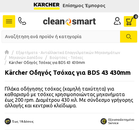
Επίσημος Έμπορος
se menu
 submenu
 submenu
Εξαρτήματα - Ανταλλακτικά Επαγγελματικών Μηχανημάτων
Μηχανών Δαπέδου
Βούρτσες - Τσόχες
 submenu
Kärcher Οδηγός Τσόχας για BDS 43 430mm
Kärcher Οδηγός Τσόχας για BDS 43 430mm
 submenu
Πλάκα οδήγησης τσόχας (χαμηλή ταχύτητα) για
 submenu
καθαρισμό με τσόχες χρησιμοποιώντας μηχανήματα
έως 200 rpm. Διαμέτρου 430 χιλ. Με σύνδεσμο γρήγορης
αλλαγής και κεντρικό κλείδωμα.
 submenu
 submenu
Εξουσιοδοτημένο
Έως 18 Δόσεις
Service
 submenu