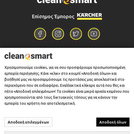
Επίσημος Έμπορος
Επικοινωνία
Χρησιμοποιούμε cookies, για να σου προσφέρουμε προσωποποιημένη
εμπειρία περιήγησης. Κάνε «κλικ» στο κουμπί «Αποδοχή όλων» και
Πληροφορίες
βοήθησέ μας να προσαρμόσουμε τις προτάσεις μας αποκλειστικά στο
περιεχόμενο που σε ενδιαφέρει. Εναλλακτικά κλίκαρε αυτά που θες και
πάτα «Αποδοχή επιλεγμένων»! Τα cookies είναι μικρά αρχεία κειμένου που
χρησιμοποιούνται από τους δικτυακούς τόπους για να κάνουν την
Υποστήριξη
εμπειρία του χρήστη πιο αποτελεσματική.
Αποδοχή επιλεγμένων
Αποδοχή όλων
© 2026 CleanSmart - Kärcher Reseller & Service Provider.