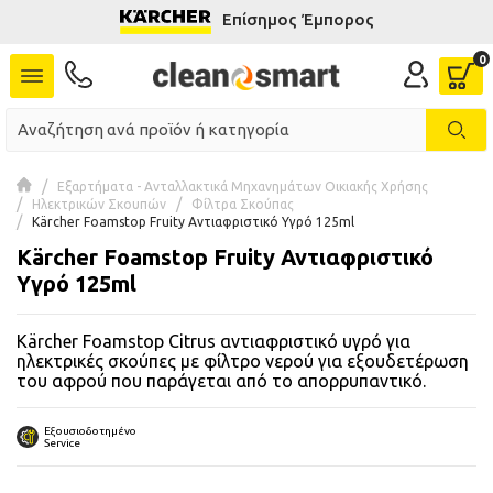
Επίσημος Έμπορος
se menu
 submenu
 submenu
Εξαρτήματα - Ανταλλακτικά Μηχανημάτων Οικιακής Χρήσης
Ηλεκτρικών Σκουπών
Φίλτρα Σκούπας
 submenu
Kärcher Foamstop Fruity Αντιαφριστικό Υγρό 125ml
Kärcher Foamstop Fruity Αντιαφριστικό
 submenu
Υγρό 125ml
 submenu
Kärcher Foamstop Citrus αντιαφριστικό υγρό για
ηλεκτρικές σκούπες με φίλτρο νερού για εξουδετέρωση
 submenu
του αφρού που παράγεται από το απορρυπαντικό.
 submenu
Εξουσιοδοτημένο
Service
 submenu