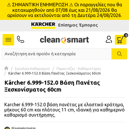
⚠ ΣΗΜΑΝΤΙΚΗ ΕΝΗΜΕΡΩΣΗ ⚠ Οι παραγγελίες που θα
se menu
καταχωρηθούν από 07/08 έως και 21/08/2026 θα
αρχίσουν να εκτελούνται από τη Δευτέρα 24/08/2026.
Επίσημος Έμπορος
 submenu
 submenu
 submenu
 submenu
Εργαλεία Καθαρισμού
Παρκετέζες - Καθαριστήρες
Kärcher 6.999-152.0 Βάση Πανέτας Ξεσκονίσματος 60cm
Kärcher 6.999-152.0 Βάση Πανέτας
 submenu
Ξεσκονίσματος 60cm
 submenu
Karcher 6.999-152.0 βάση πανέτας με ελαστικό κράτημα,
 submenu
μήκους 60 cm και πλάτους 11 cm, ιδανική για καθημερινό
καθαρισμό συντήρησης.
 submenu
Εξουσιοδοτημένο