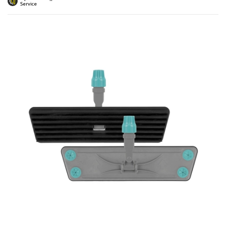
 submenu
Service