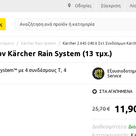
Οδηγίες
Σύγκριση
Λί
ς
αρτήματα
Kärcher Rain System
Kärcher 2.645-240.0 Σετ Συνδέσμων Kärche
ν Kärcher Rain System (13 τμχ.)
System™ με 4 συνδέσμους Τ, 4
Εξουσιοδοτημ
Service
ΣΤΑ ΑΓΑΠΗΜΕΝΑ
11,9
25,70 €
Διαθεσιμότητα:
Δια
Κατασκευαστής:
Ka