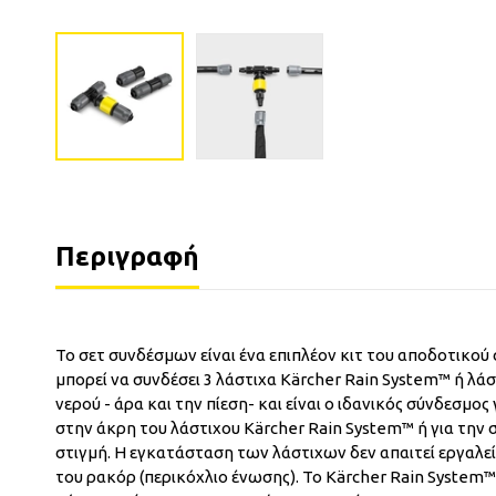
Περιγραφή
Το σετ συνδέσμων είναι ένα επιπλέον κιτ του αποδοτικού
μπορεί να συνδέσει 3 λάστιχα Kärcher Rain System™ ή λάσ
νερού - άρα και την πίεση- και είναι ο ιδανικός σύνδεσμ
στην άκρη του λάστιχου Kärcher Rain System™ ή για την
στιγμή. Η εγκατάσταση των λάστιχων δεν απαιτεί εργαλεία
του ρακόρ (περικόχλιο ένωσης). Το Kärcher Rain System™