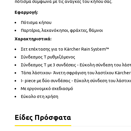
πότισμα σύμφωνα με τις ανάγκες του κήπου σας.
Εφαρμογή:
Πότισμα κήπου
Παρτέρια, λαχανόκηποι, φράχτες, θάμνοι
Χαρακτηριστικά:
Σετ επέκτασης για το Kärcher Rain System™
Σύνδεσμος Τ ρυθμιζόμενος
Σύνδεσμος Τ με 3 συνδέσεις - Εύκολη σύνδεση του λάσ
Τάπα λάστιχου- Άνετη σφράγιση του λαστίχου Kärcher
Ι- piece με δύο συνδέσεις - Εύκολη σύνδεση του λάστι
Με εργονομικό σχεδιασμό
Εύκολο στη χρήση
Είδες Πρόσφατα