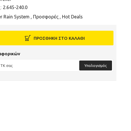
ς:
2.645-240.0
r Rain System
,
Προσφορές
,
Hot Deals
ΠΡΟΣΘΗΚΗ ΣΤΟ ΚΑΛΑΘΙ
αφορικών
Υπολογισμός