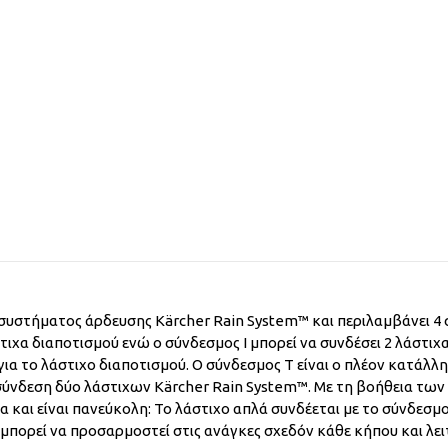
 συστήματος άρδευσης Kärcher Rain System™ και περιλαμβάνει 4 σ
τιχα διαποτισμού ενώ ο σύνδεσμος Ι μπορεί να συνδέσει 2 λάστιχ
ος για το λάστιχο διαποτισμού. Ο σύνδεσμος Τ είναι ο πλέον κατά
 σύνδεση δύο λάστιχων Kärcher Rain System™. Με τη βοήθεια τ
 και είναι πανεύκολη: Το λάστιχο απλά συνδέεται με το σύνδεσμο
μπορεί να προσαρμοστεί στις ανάγκες σχεδόν κάθε κήπου και λει