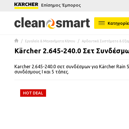
Επίσημος Έμπορος
se menu
Κατηγορίε
 submenu
Εργαλεία & Μηχανήματα Κήπου
Αρδευτικά Συστήματα & Εξ
 submenu
Kärcher 2.645-240.0 Σετ Συνδέσμω
 submenu
Karcher 2.645-240.0 σετ συνδέσμων για Kärcher Rain 
 submenu
συνδέσμους Ι και 5 τάπες.
 submenu
HOT DEAL
 submenu
 submenu
 submenu