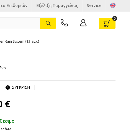
στα Επιθυμιών
Εξέλιξη Παραγγελίας
Service
r Rain System (13 τμχ.)
ένο
ΣΥΓΚΡΙΣΗ
0 €
θέσιμο
rcher