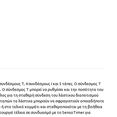
υνδέσμους Τ, 4 συνδέσμους Ι και 5 τάπες. Ο σύνδεσμος Τ
α. Ο σύνδεσμος Τ μπορεί να ρυθμίσει και την ποσότητα του
λληλος για τη σταθερή σύνδεση του λάστιχου διαποτισμού
ων ταπών τα λάστιχα μπορούν να σφραγιστούν οποιαδήποτε
 ή στο τελικό κομμάτι και σταθεροποιείται με τη βοήθεια
τουργεί τέλεια σε συνδυασμό με το SensoTimer για