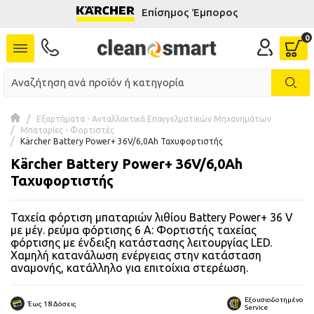
Επίσημος Έμπορος
se menu
 submenu
 submenu
Εξαρτήματα - Ανταλλακτικά Επαγγελματικών Μηχανημάτων
Μπαταρίες - Φορτιστές
 submenu
Kärcher Battery Power+ 36V/6,0Ah Ταχυφορτιστής
Kärcher Battery Power+ 36V/6,0Ah
 submenu
Ταχυφορτιστής
 submenu
Ταχεία φόρτιση μπαταριών λιθίου Battery Power+ 36 V
με μέγ. ρεύμα φόρτισης 6 A: Φορτιστής ταχείας
 submenu
φόρτισης με ένδειξη κατάστασης λειτουργίας LED.
Χαμηλή κατανάλωση ενέργειας στην κατάσταση
 submenu
αναμονής, κατάλληλο για επιτοίχια στερέωση.
 submenu
Εξουσιοδοτημένο
Έως 18 Δόσεις
Service