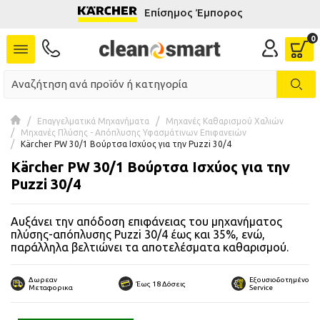
Επίσημος Έμπορος
se menu
 submenu
 submenu
Επαγγελματικά Μηχανήματα
Μηχανές Καθαρισμού Χαλιών
Μηχανές Πλύσης - Απόπλυσης Υφασμάτινων Επιφανειών
 submenu
Kärcher PW 30/1 Βούρτσα Ισχύος για την Puzzi 30/4
Kärcher PW 30/1 Βούρτσα Ισχύος για την
 submenu
Puzzi 30/4
 submenu
Αυξάνει την απόδοση επιφάνειας του μηχανήματος
πλύσης-απόπλυσης Puzzi 30/4 έως και 35%, ενώ,
 submenu
παράλληλα βελτιώνει τα αποτελέσματα καθαρισμού.
 submenu
Δωρεαν
Εξουσιοδοτημένο
Έως 18 Δόσεις
Μεταφορικα
Service
 submenu