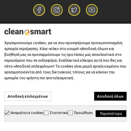
Επικοινωνία
Χρησιμοποιούμε cookies, για να σου προσφέρουμε προσωποποιημένη
εμπειρία περιήγησης. Κάνε «κλικ» στο κουμπί «Αποδοχή όλων» και
Πληροφορίες
βοήθησέ μας να προσαρμόσουμε τις προτάσεις μας αποκλειστικά στο
περιεχόμενο που σε ενδιαφέρει. Εναλλακτικά κλίκαρε αυτά που θες και
πάτα «Αποδοχή επιλεγμένων»! Τα cookies είναι μικρά αρχεία κειμένου που
χρησιμοποιούνται από τους δικτυακούς τόπους για να κάνουν την
Υποστήριξη
εμπειρία του χρήστη πιο αποτελεσματική.
Αποδοχή επιλεγμένων
Αποδοχή όλων
© 2026 CleanSmart - Kärcher Reseller & Service Provider.
Απαραίτητα cookies
Στατιστικά
Προώθηση
Περισσότερα
Designed & Developed with
keyvos
by
info
cube