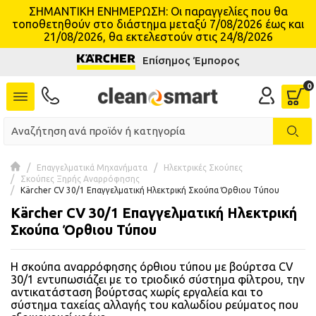
ΣΗΜΑΝΤΙΚΗ ΕΝΗΜΕΡΩΣΗ: Οι παραγγελίες που θα
τοποθετηθούν στο διάστημα μεταξύ 7/08/2026 έως και
se menu
21/08/2026, θα εκτελεστούν στις 24/8/2026
Επίσημος Έμπορος
 submenu
 submenu
 submenu
 submenu
Επαγγελματικά Μηχανήματα
Ηλεκτρικές Σκούπες
Σκούπες Ξηρής Αναρρόφησης
Kärcher CV 30/1 Επαγγελματική Ηλεκτρική Σκούπα Όρθιου Τύπου
 submenu
Kärcher CV 30/1 Επαγγελματική Ηλεκτρική
Σκούπα Όρθιου Τύπου
 submenu
Η σκούπα αναρρόφησης όρθιου τύπου με βούρτσα CV
 submenu
30/1 εντυπωσιάζει με το τριοδικό σύστημα φίλτρου, την
αντικατάσταση βούρτσας χωρίς εργαλεία και το
 submenu
σύστημα ταχείας αλλαγής του καλωδίου ρεύματος που