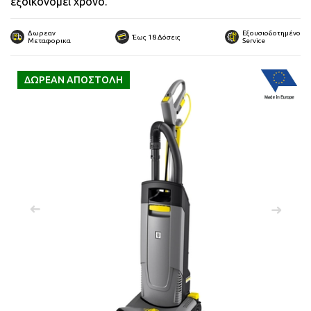
εξοικονομεί χρόνο.
 submenu
Δωρεαν
Εξουσιοδοτημένο
Έως 18 Δόσεις
Μεταφορικα
Service
ΔΩΡΕΑΝ ΑΠΟΣΤΟΛΗ