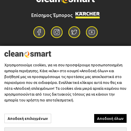
Επίσημος Έμπορος
Επικοινωνία
Χρησιμοποιούμε cookies, για να σου προσφέρουμε προσωποποιημένη
εμπειρία περιήγησης. Κάνε «κλικ» στο κουμπί «Αποδοχή όλων» και
Πληροφορίες
βοήθησέ μας να προσαρμόσουμε τις προτάσεις μας αποκλειστικά στο
περιεχόμενο που σε ενδιαφέρει. Εναλλακτικά κλίκαρε αυτά που θες και
πάτα «Αποδοχή επιλεγμένων»! Τα cookies είναι μικρά αρχεία κειμένου που
χρησιμοποιούνται από τους δικτυακούς τόπους για να κάνουν την
Υποστήριξη
εμπειρία του χρήστη πιο αποτελεσματική.
Αποδοχή επιλεγμένων
Αποδοχή όλων
© 2026 CleanSmart - Kärcher Reseller & Service Provider.