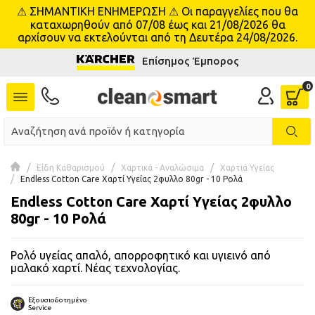
⚠ ΣΗΜΑΝΤΙΚΗ ΕΝΗΜΕΡΩΣΗ ⚠ Οι παραγγελίες που θα
se menu
καταχωρηθούν από 07/08 έως και 21/08/2026 θα
αρχίσουν να εκτελούνται από τη Δευτέρα 24/08/2026.
Επίσημος Έμπορος
 submenu
 submenu
 submenu
 submenu
Είδη Καθαρισμού
Χαρτικά - Αναλώσιμα
Χαρτιά Υγείας
Endless Cotton Care Χαρτί Υγείας 2φυλλο 80gr - 10 Ρολά
Endless Cotton Care Χαρτί Υγείας 2φυλλο
 submenu
80gr - 10 Ρολά
 submenu
Ρολό υγείας απαλό, απορροφητικό και υγιεινό από
 submenu
μαλακό χαρτί. Νέας τεχνολογίας.
 submenu
Εξουσιοδοτημένο
Service