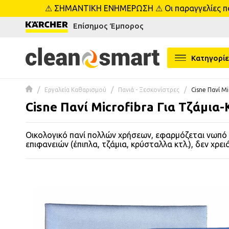
⚠ ΣΗΜΑΝΤΙΚΗ ΕΝΗΜΕΡΩΣΗ ⚠ Οι παραγγελίες που 
se menu
Επίσημος Έμπορος
 submenu
Κατηγορίε
 submenu
Εργαλεία Καθαρισμού
Πανιά - Ξεσκονίστρες
Cisne Πανί M
 submenu
Cisne Πανί Microfibra Για Τζάμι
 submenu
Οικολογικό πανί πολλών χρήσεων, εφαρμόζεται νωπό 
επιφανειών (έπιπλα, τζάμια, κρύσταλλα κτλ.), δεν χρει
 submenu
 submenu
 submenu
 submenu