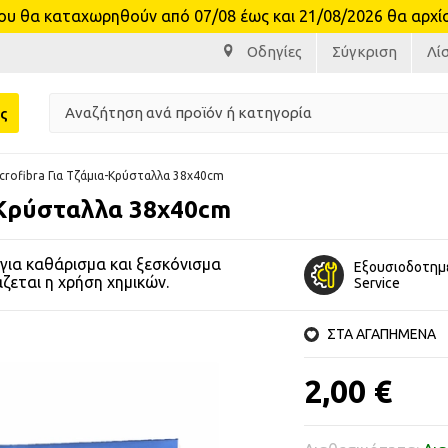
θα καταχωρηθούν από 07/08 έως και 21/08/2026 θα αρχίσο
Οδηγίες
Σύγκριση
Λί
ς
icrofibra Για Τζάμια-Κρύσταλλα 38x40cm
α-Κρύσταλλα 38x40cm
για καθάρισμα και ξεσκόνισμα
Εξουσιοδοτημ
άζεται η χρήση χημικών.
Service
ΣΤΑ ΑΓΑΠΗΜΕΝΑ
2,00 €