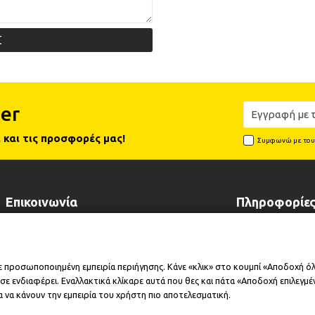
Σ
er
 και τις προσφορές μας!
Συμφωνώ με το
Επικοινωνία
Πληροφορίε
Λεωφόρος Λαυρίου 102, 19002
Τρόποι Πληρωμ
Παιανία Αττικής
Τρόποι Αποστο
ε προσωποποιημένη εμπειρία περιήγησης. Κάνε «κλικ» στο κουμπί «Αποδοχή ό
+30 210 6646518
Επικοινωνήστε 
+30 210 6646515
ε ενδιαφέρει. Εναλλακτικά κλίκαρε αυτά που θες και πάτα «Αποδοχή επιλεγμένω
Επέκταση Εγγύ
info@cleansmart.gr
Εταιρικό Προφί
 να κάνουν την εμπειρία του χρήστη πιο αποτελεσματική.