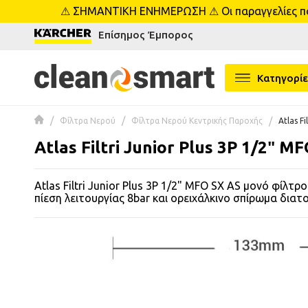
⚠ ΣΗΜΑΝΤΙΚΗ ΕΝΗΜΕΡΩΣΗ ⚠ Οι παραγγελίες που 
se menu
Επίσημος Έμπορος
 submenu
Κατηγορίε
 submenu
Φίλτρα Νερού
Φίλτρα Νερού Κεντρικής Παροχής
Atlas F
 submenu
Atlas Filtri Junior Plus 3P 1/2″ 
 submenu
Atlas Filtri Junior Plus 3P 1/2" MFO SX AS μονό φίλτρ
πίεση λειτουργίας 8bar και ορειχάλκινο σπίρωμα διατο
 submenu
 submenu
 submenu
 submenu