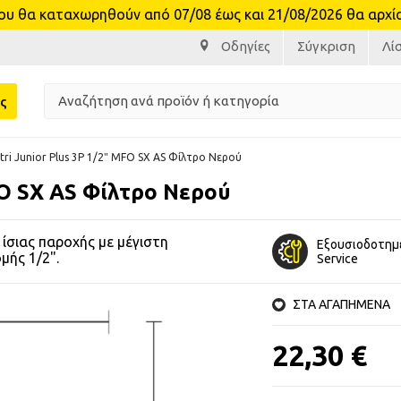
θα καταχωρηθούν από 07/08 έως και 21/08/2026 θα αρχίσο
Οδηγίες
Σύγκριση
Λί
ς
iltri Junior Plus 3P 1/2″ MFO SX AS Φίλτρο Νερού
MFO SX AS Φίλτρο Νερού
ο ίσιας παροχής με μέγιστη
Εξουσιοδοτημ
μής 1/2".
Service
ΣΤΑ ΑΓΑΠΗΜΕΝΑ
22,30 €