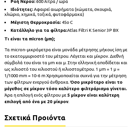
Ροή Νερού:
600 λίτρα / ώρα
Ιδιότητες:
Αφαιρεί αιωρήματα (χώματα, σκουριά,
χλώριο, χημικά, τοξικά, φυτοφάρμακα)
Μέγιστη Θερμοκρασία:
45ο C
Κατάλληλο για τα φίλτρα:
Atlas Filtri K Senior 3P BX
Τι είναι τα micron (μm);
Τα micron-μικρόμετρα είναι μονάδα μέτρησης μήκους ίση με
το εκατομμυριοστό του μέτρου. Λέγεται και μίκρον. Διεθνή
σύμβολά του είναι τα μm και μ. Στην ελληνική αποδίδεται και
ως χιλιοστό του χιλιοστού ή χιλιοστομέτρου. 1 μm = 1 μ =
1/1000 mm = 10-6 m Χρησιμοποιείται συχνά για την μέτρηση
των φίλτρων ενεργού άνθρακα.
Όσο μικρότερο είναι το
μέγεθος σε μίκρον τόσο καλύτερο φιλτράρισμα γίνεται.
Άρα η επιλογή ενός φίλτρου με
5 μίκρον είναι καλύτερη
επιλογή από ένα με 20 μίκρον
.
Σχετικά Προιόντα