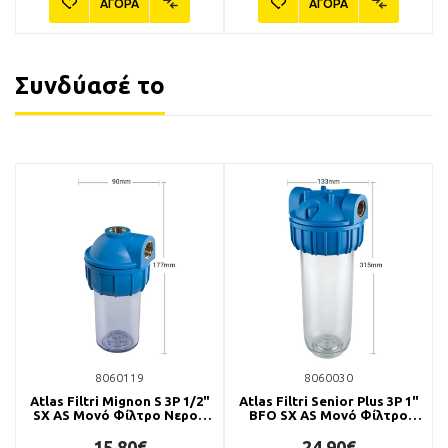
ΑΓΟΡΑ
ΑΓΟΡΑ
Συνδύασέ το
8060119
8060030
Atlas Filtri Mignon S 3P 1/2"
Atlas Filtri Senior Plus 3P 1"
SX AS Μονό Φίλτρο Νερού
BFO SX AS Μονό Φίλτρο
(Γωνιακή Παροχή)
Νερού
15,80€
24,90€