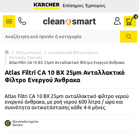
Επίσημος Έμπορος
se menu
 submenu
 submenu
Φίλτρα Νερού
Ανταλλακτικά Φίλτρα Νερού
Κεντρικής Παροχής
 submenu
Atlas Filtri CA 10 BX 25μm Ανταλλακτικό Φίλτρο Ενεργού Άνθρακα
Atlas Filtri CA 10 BX 25μm Ανταλλακτικό
 submenu
Φίλτρο Ενεργού Άνθρακα
 submenu
Atlas Filtri CA 10 BX 25μm ανταλλακτικό φίλτρο νερού
ενεργού άνθρακα, με ροή νερού 600 λίτρα / ώρα και
 submenu
συχνότητα αντικατάστασης κάθε 4-6 μήνες.
 submenu
Εξουσιοδοτημένο
Service
 submenu