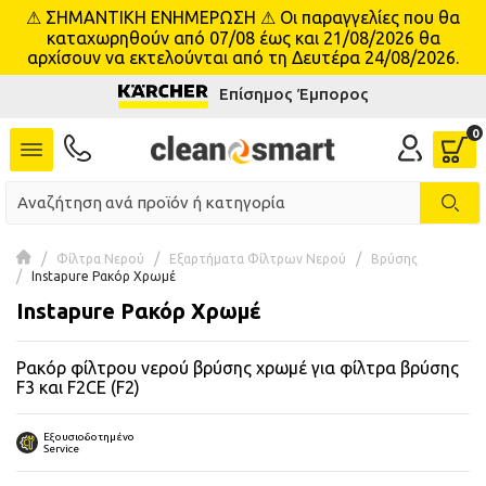
⚠ ΣΗΜΑΝΤΙΚΗ ΕΝΗΜΕΡΩΣΗ ⚠ Οι παραγγελίες που θα
se menu
καταχωρηθούν από 07/08 έως και 21/08/2026 θα
αρχίσουν να εκτελούνται από τη Δευτέρα 24/08/2026.
Επίσημος Έμπορος
 submenu
 submenu
 submenu
 submenu
Φίλτρα Νερού
Εξαρτήματα Φίλτρων Νερού
Βρύσης
Instapure Ρακόρ Χρωμέ
Instapure Ρακόρ Χρωμέ
 submenu
Ρακόρ φίλτρου νερού βρύσης χρωμέ για φίλτρα βρύσης
 submenu
F3 και F2CE (F2)
 submenu
Εξουσιοδοτημένο
Service
 submenu