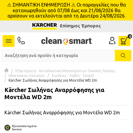
⚠ ΣΗΜΑΝΤΙΚΗ ΕΝΗΜΕΡΩΣΗ ⚠ Οι παραγγελίες που θα
se menu
καταχωρηθούν από 07/08 έως και 21/08/2026 θα
αρχίσουν να εκτελούνται από τη Δευτέρα 24/08/2026.
Επίσημος Έμπορος
 submenu
 submenu
 submenu
 submenu
Εξαρτήματα - Ανταλλακτικά Μηχανημάτων Οικιακής Χρήσης
Ηλεκτρικών Σκουπών
Σωλήνες - Λαβές - Σπιράλ
Kärcher Σωλήνας Αναρρόφησης για Μοντέλα WD 2m
 submenu
Kärcher Σωλήνας Αναρρόφησης για
Μοντέλα WD 2m
 submenu
Kärcher Σωλήνας Αναρρόφησης για Μοντέλα WD 2m
 submenu
 submenu
Εξουσιοδοτημένο
Service